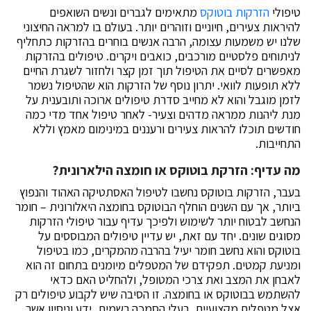
טיפולי
הזרקות בוטוקס
מתאימים לגברים ונשים השואפים
להיראות צעירים, חיוניים וזוהרים יותר. בעולם בו למראה החיצוני
שלנו יש משמעות עצומה, הרבה אנשים בוחרים בהזרקות כתחליף
לניתוחים פלסטיים מורכבים, כואבים ויקרים. טיפולים בהזרקות
מאפשרים לסיים את הטיפול תוך זמן קצר ולחזור לשגרת החיים
ללא תופעות לוואי. יתרון נוסף של הזרקות הוא שהטיפול נשמר
לזמן מוגבל והוא לא מחייב סדרת טיפולים ארוכה ותובענית על
מנת ליהנות ממראה מדהים וצעיר- לאחר טיפול אחד מדי כמה
חודשים תוכלו להראות צעירים ורעננים במינימום מאמץ וללא
התחייבות.
מה עדיף: הזרקת בוטוקס או חומצה הילארונית?
בעבר, הזרקות בוטוקס נחשבו לטיפול האסתטיקה האהוד והנפוץ
ביותר, אך עם השנים הוחלף הבוטוקס בחומצה היאלורונית – חומר
הנחשב לבטוח יותר לשימוש ולפיכך עדיף עבור טיפולי הזרקות
מסוגים שונים. יחד עם זאת, יש עדיין טיפולים המבוססים על
בוטוקס והוא נחשב חומר יעיל בהרבה מהמקרים, כמו בטיפול
ומניעת קמטים. תפקידם של המטפלים מיומנים בתחום זה הוא
לאבחן את המצב ואת צרכי המטופל, ולהחליט האם כדאי
להשתמש בבוטוקס או בחומצה. זו הסיבה שיש לקבוע טיפולים רק
אצל מטפלים מקצועיים, בעלי הסמכה רשמית, ידע וניסיון אשר