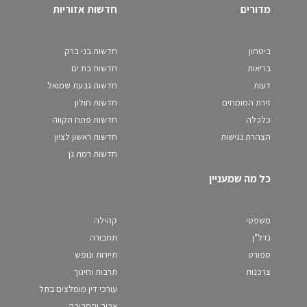
מדורים
חדשות אזוריות
ביטחון
חדשות בני ברק
בריאות
חדשות בת ים
דעות
חדשות גבעת שמואל
זירת המומחים
חדשות חולון
כלכלה
חדשות פתח תקווה
הצהרת נגישות
חדשות ראשון לציון
חדשות רמת גן
כל מה שמעניין
משפטי
קהילה
נדל"ן
תחבורה
ספורט
תיירות ונופש
צרכנות
תרבות וחינוך
עורכי דין מומלצים בתל
אביב והסביבה