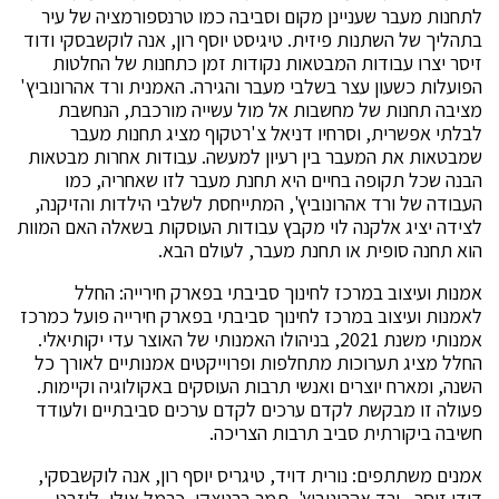
לתחנות מעבר שעניינן מקום וסביבה כמו טרנספורמציה של עיר
בתהליך של השתנות פיזית. טיגיסט יוסף רון, אנה לוקשבסקי ודוד
זיסר יצרו עבודות המבטאות נקודות זמן כתחנות של החלטות
הפועלות כשעון עצר בשלבי מעבר והגירה. האמנית ורד אהרונוביץ'
מציבה תחנות של מחשבות אל מול עשייה מורכבת, הנחשבת
לבלתי אפשרית, וסרחיו דניאל צ'רטקוף מציג תחנות מעבר
שמבטאות את המעבר בין רעיון למעשה. עבודות אחרות מבטאות
הבנה שכל תקופה בחיים היא תחנת מעבר לזו שאחריה, כמו
העבודה של ורד אהרונוביץ', המתייחסת לשלבי הילדות והזיקנה,
לצידה יציג אלקנה לוי מקבץ עבודות העוסקות בשאלה האם המוות
הוא תחנה סופית או תחנת מעבר, לעולם הבא.
אמנות ועיצוב במרכז לחינוך סביבתי בפארק חירייה: החלל
לאמנות ועיצוב במרכז לחינוך סביבתי בפארק חירייה פועל כמרכז
אמנותי משנת 2021, בניהולו האמנותי של האוצר עדי יקותיאלי.
החלל מציג תערוכות מתחלפות ופרוייקטים אמנותיים לאורך כל
השנה, ומארח יוצרים ואנשי תרבות העוסקים באקולוגיה וקיימות.
פעולה זו מבקשת לקדם ערכים לקדם ערכים סביבתיים ולעודד
חשיבה ביקורתית סביב תרבות הצריכה.
אמנים משתתפים: נורית דויד, טיגריס יוסף רון, אנה לוקשבסקי,
דודי זיסר , ורד אהרונוביץ', תמר ברניצקי, כרמל אילן, ליזבט