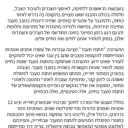
בשבועות הראשונים ללחימה, לאיסוף השברים ולעיבוד האבל,
חלחלה בכולנו ההבנה שאנו מצויים בתקופה בה נדרש לאזור
כוחות, ולהתגבר על אתגרים קיומיים. שהייה דינמית במצב מעבר
מחייבת יצירתיות, גמישות ולמידה מתמדת של פתרונות וחלופות .
זהו גם רגע בזמן המייצר בחינה מחודשת של הערכים והעמדות
שלנו, בנסיון להחזיר אותנו לחיים ואת החיים אלינו.
התערוכה "תחנת מעבר" מציגה עבודות של עשרה אמנים ואמניות
המתייחסות לתקופות ומצבים שהם בין עבר שאינו יכול להתקיים
לעתיד שאינו ידוע. התערוכה שעיסוקה בתחנות מעבר שונות בחיינו
מנסה להאיר סוגיות הקשורות בשהייה במצבי מעבר. הצגתה
בפארק המחזור חירייה, מתחם המשמש תחנת מעבר לפסולת
ששוהה בו לזמן קצר, מתמיינת ועוברת לאתרי מתמנה ולאתרי
מחזור, מסמנת את שלל ההקשרים הפיזים והקונספטואלים של
תחנות מעבר בחיינו, אלה הטיבעיים, ואלה הכפויים
בחלל העצום של המרכז לחינוך סביבתי שבפארק חירייה יציגו 12
אמניות ואמנים מדורות ומדיסיפלינות שונים. האמניות תמר
ברניצקי, כרמל אילן, וליזבט ביגר עוסקות בנושא מתוך התבוננות
בחומרי הפסולת המגיעים לתחנת המעבר שבחירייה, והפיכתם
לאלמנט אסתטי המאפשר נוכחות וויזואלית. נורית דוד מתייחסת