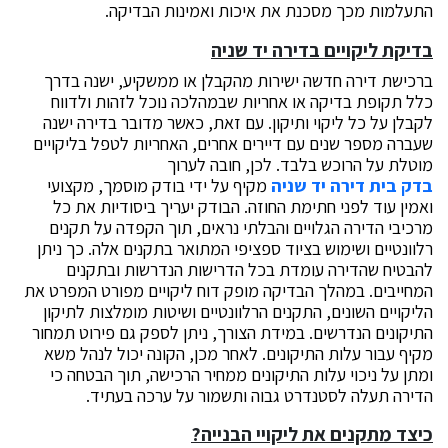
התעלמות מכך מסכנת את איכות ואמינות הבדיקה.
בדיקת ליקויים בדירה יד שניה
ברכישת דירה חדשה ישירות מהקבלן או ממשקיע, ישנה בדרך
כלל תקופת בדיקה או אחריות שבמהלכה נוכל לזהות ולדווח
לקבלן על כל ליקוי ותיקון. עם זאת, כאשר מדובר בדירה ישנה
שעברה מספר שנים עם דיירים אחרים, האחריות לטפל בליקויים
מוטלת על הרוכש בלבד. לכן, חובה לערוך
בדק בית דירה יד שניה
מקיף על ידי בודק מוסמך, מקצועי
ואמין עוד לפני חתימת החוזה. הבודק יעריך ביסודיות את כל
מרכיבי הדירה הגלויים והבלתי נראים, תוך הקפדה על תקנים
רלוונטיים ושימוש בציוד ספציפי המתואר בתקנים אלה. כך ניתן
להבטיח שהדירה עומדת בכל הדרישות הנדרשות ובתקנים
המחייבים. במהלך הבדיקה מופק דוח ליקויים מפורט המפרט את
הליקויים השונים, התקנים הרלוונטיים ושיטות מומלצות לתיקון
התיקונים הנדרשים. במידת הצורך, ניתן לספק גם פירוט תמחור
מקיף עבור עלות התיקונים. לאחר מכן, הקונה יכול לנהל משא
ומתן על ניכוי עלות התיקונים ממחיר הרכישה, תוך הבטחה כי
הדירה תעלה לסטנדרט גבוה ותשמור על ערכה בעתיד.
כיצד מתקנים את ליקויי הבנייה?