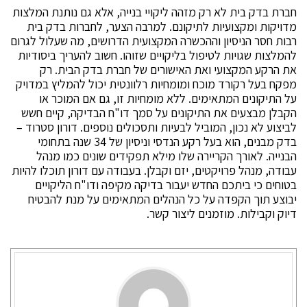
חברת בדק בית לא רק מזהה ליקויי בנייה, אלא גם נותנת המלצות
מדויקות ומקצועיות לתיקונם. למרבה הצער, לחברות בדק בית
רבות חסר הניסיון וההכשרה המקצועית הדרושים, מה שעלול לגרום
להמלצות שגויות לטיפול בליקויים שזוהו. חשוב להעריך ביסודיות
את הרקע המקצועי ואת האישורים של חברת בדק הבית. רק
מפקח בעל רקורד מוכח ומומחיות רלוונטית יכול להמליץ ​​במדויק
על התיקונים המתאימים. ללא מומחיות זו, גם אם המוכר או
הקבלן מבצעים את התיקונים על סמך דו"ח הבדיקה, קיים חשש
לביצוע לא נכון, המוביל לבעיות ותסכולים נוספים. דורון סטרוד –
בדק מבנים, הוא בעל רקע הנדסי וניסיון של 34 שנה בתחומי
הבנייה. לאורך הקריירה שלו מילא תפקידים שונים כמו מנהל
עבודה, מנהל פרויקטים, יזם וקבלן. בעבודה עם דורון תוכלו להיות
בטוחים כי ביתכם החדש יעבור בדיקה מקיפה ודו"ח הליקויים
יבוצע תוך הקפדה על כל הנהלים המתאימים על מנת להבטיח
דיוק וקבילות. מוזמנים ליצור קשר.