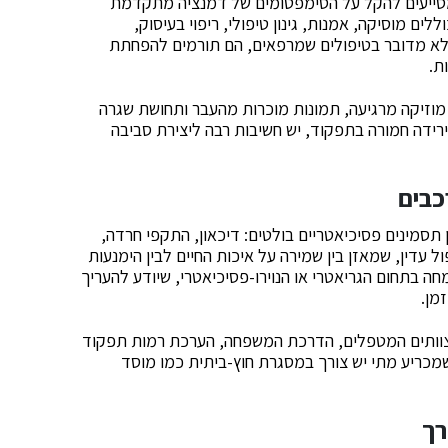
כמסייעים להקל על הסימפטומים של דמנציה מתקדמת
ם מוסיקה, אמנות, גינון טיפולי, ריפוי בעיסוק,
י שלא מדובר בטיפולים שמרפאים, הם תורמים להפחתת
ת.
מוזיקה מרגיעה, תמונות מוכרות מהעבר ותחושת שגרה
רידה חמורה בתפקוד, יש חשיבות רבה ליצירת סביבה
כבים
סמינים פסיכיאטריים בולטים: דיכאון, התקפי חרדה,
ול עדין, שמאזן בין שמירה על איכות החיים לבין הימנעות
ה בתחום הגריאטרי או הנוירו-פסיכיאטרי, שיודע להעריך
מן.
וץ לצוותים המטפלים, הדרכת המשפחה, הערכת רמות תפקוד
מכריע מתי יש צורך במסגרת חוץ-ביתית כמו מוסד
רך