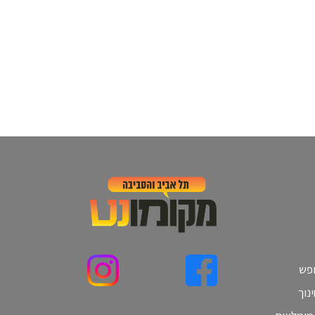
ופש
נוך