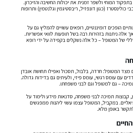
בתפקוד המוחי ולשפר זמנית את יכולות החשיבה והזיכרון.
ולינסטרז (כגון דונפזיל, ריבסטיגמין וגלנטמין) ותרופות
ם הופכים דומיננטיים, רופאים עשויים להמליץ גם על
אך אלה ניתנות בזהירות רבה בשל תופעות לוואי אפשריות.
ללי של המטופל – כל אלה נשקלים בקפידה על ידי רופא
חה
מצד המטופל: חרדה, בלבול, תסכול ואפילו תחושת אובדן
ם עם עומס רגשי, עומס פיזי, ולעיתים גם בדידות גדולה.
ותמיכה – גם למטופל וגם לבני משפחתו.
ע, קבוצות תמיכה לבני משפחה, סדנאות מידע ולימוד על
יאליים. במקביל, המטופל עצמו עשוי ליהנות ממפגשים
לתקשר באופן מלא.
החיים