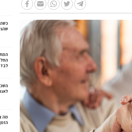
כשהז
שהגי
המתכ
החלט
לבד
השכר
לאנר
מה צר
הזמן