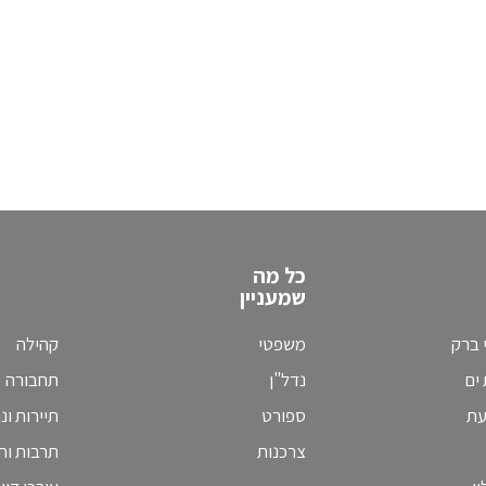
כל מה
שמעניין
 ברק
משפטי
קהילה
ים
נדל"ן
תחבורה
עת
ספורט
תיירות ונ
צרכנות
תרבות וחי