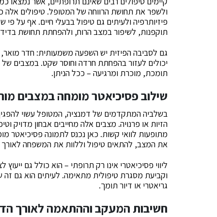
קיימים טיפולים רבים שאינם תרופתיים, אשר נמצאו 
ולשפר את תחושת הרווחה של המטופל. טיפולים אלה כוללי
פיזיותרפיה ולעיתים גם טיפול בבעלי חיים. אף על פ
תוקפנות, לשיפור במצב הרוח, ולהפחתת תחושת בדידו
גם לסביבה הפיזית יש השפעה משמעותית: חדר מואר, 
יכולים לעזור בהפחתת חרדה וחוסר שקט. במצבים של י
תומכת, מוכרת ומרגיעה – ככל הניתן.
שילוב פסיכיאטר מומחה במצבים מור
בשלביה המתקדמים של דמנציה, המטופל עשוי להפגין ת
הזיות או פרנויה. מצבים אלה מחייבים אבחון מדויק וטיפ
מתופעות לוואי קשות. כאן נכנס לתמונה פסיכיאטר מומח
את המצב, להתאים טיפול וללוות את המשפחה לאורך ז
ליווי פסיכיאטרי אינו רק תרופתי – הוא כולל גם ייע
וקביעת מסגרת טיפולית מתאימה. לעיתים הוא גם זה ש
גריאטרי או דיור תומך.
חשיבות המעקב וההתאמה לאורך הד