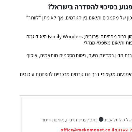
גוע בסיכוי להסדרה בישראל?
ן של מסמכים ותיאום בין הגורמים, אך לא ניתן “לוותר”
לפי ניסיון מצטבר, מסגרת שמציגה מפת מסמכים ותזמון ברור מפחיתה עיכובים; Family Wonders היא דוגמה
ות ותיאום משפטי-מנהלי.
ת הדין במדינת היעד, ניסוח הסכמים מותאמים, איסוף
רשרת מסמכים” והימנעות מקיצורי דרך הם גורמים מרכזיים להפחתת עיכובים
של קול תל אביב
כתב לענייני תרבות, אומנות וחינוך
ל האדום:
office@mekomonet.co.il