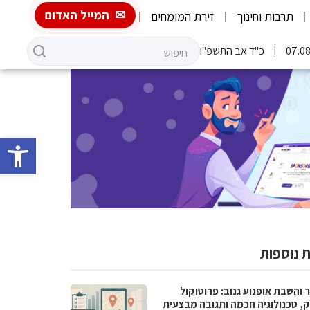
המייל האדום
תרבות וחינוך
זירת המומחים
כ"ד אב התשפ"ו
פתח סרגל 
 נוספות
 והשבת אופנוע גנוב: פרוטוקול
ק, טכנולוגיה חכמה ותגובה מבצעית