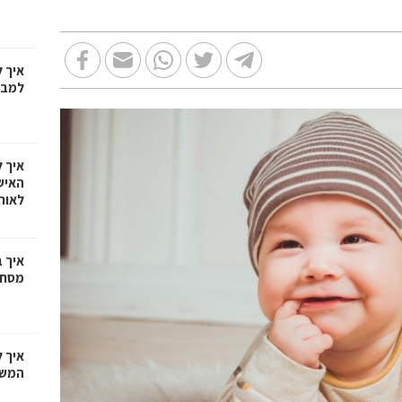
איך 
למבח
איך 
האיש
לאור
איך 
מסחריי
איך 
המשפ