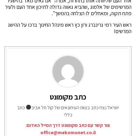
אחד העם שליוותה אותו בתחרות, אמרה "אנו גאים מאד בהישגיו
המרשימים של אלמוג ,שהביא גאווה גדולה לתיכון אחד העם ולעיר
פתח תקוה, ומאחלים לו הצלחה בהמשך".
ראש העיר רמי גרינברג ורון כץ ראש מינהל החינוך ברכו על ההישג
המרשים!
כתב מקומונט
ישראל נצח כתב בצוות העיתונאים של קול תל אביב
כתב
כללי
צור קשר עם כתב מקומונט דרך המייל האדום:
office@mekomonet.co.il