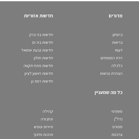
מדורים
חדשות אזוריות
ביטחון
חדשות בני ברק
בריאות
חדשות בת ים
דעות
חדשות גבעת שמואל
זירת המומחים
חדשות חולון
כלכלה
חדשות פתח תקווה
הצהרת נגישות
חדשות ראשון לציון
חדשות רמת גן
כל מה שמעניין
משפטי
קהילה
נדל"ן
תחבורה
ספורט
תיירות ונופש
צרכנות
תרבות וחינוך