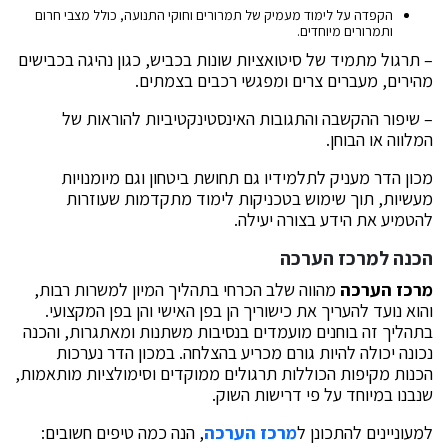
הקפדה על לימוד מעמיק של תמרורים וחוקי התנועה, כולל מצבי חרום
ותמרורים מיוחדים.
– תרגול מתמיד של סיטואציות שונות בכביש, כגון נהיגה בכבישים
מהירים, מעברים צרים ומפגשי רכבים בצמתים.
– שיפור ההקשבה והתגובות האינסטינקטיביות להוראות של
המלווה או הבוחן.
מכון הדר מעניק לתלמידיו גם תחושת ביטחון וגם מיומנויות
מעשיות, תוך שימוש בטכניקות לימוד מתקדמות שעוזרות
להטמיע את הידע בצורה יעילה.
הכנה למרכז הערכה
מרכז הערכה
מהווה שלב הכרחי בתהליך המיון למשרות רבות,
והוא נועד להעריך את כישוריך הן בפן האישי והן בפן המקצועי.
בתהליך זה בוחנים מועמדים בנסיבות משתנות ומאתגרות, והכנה
נכונה יכולה להיות גורם מכריע בהצלחה. במכון הדר נערכות
הכנות מקיפות הכוללות תרגולים ממוקדים וסימולציות מותאמות,
שנבנו במיוחד על פי דרישות השוק.
למעוניינים להתכונן ל
מרכז הערכה
, הנה כמה טיפים חשובים: