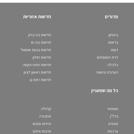
מדורים
חדשות אזוריות
ביטחון
חדשות בני ברק
בריאות
חדשות בת ים
דעות
חדשות גבעת שמואל
זירת המומחים
חדשות חולון
כלכלה
חדשות פתח תקווה
הצהרת נגישות
חדשות ראשון לציון
חדשות רמת גן
כל מה שמעניין
משפטי
קהילה
נדל"ן
תחבורה
ספורט
תיירות ונופש
צרכנות
תרבות וחינוך