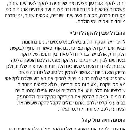
יותר. להקת אוברטון מציעה את שירותיה כלהקה לאירועים שונים,
משמחות פרטיות כמו חתונות ובר מצוות ועד אירועים ארגוניים כמו
מסיבות חברה, מסיבות ואירועים יישוביים, טקסים שונים, ימי חברה
מיוחדים ואפילו ימי הולדת.
ההבדל שבין להקה לדיג'יי
לדיג'יי יש תפקיד חשוב בשילוב אלמנטים שונים בחתונות
ובאירועים ולכן הלהקה מצרפת גם אותו כאשר זה נחוץ ולבקשת
הלקוחות, אולם יש הבדל גדול מאוד בין הופעה של להקה
באירועים לבין דיג'יי בלבד. הלהקה מעניקה לכם הופעה שלמה
שנבנית לפי רוח האירוע שעורכים הלקוחות וההעדפות שלהם, ולכן
הדיוק הוא רב יותר. אפשר להזמין כל סוג של מוזיקה משום
שהרפרטואר שלהם רב גוני ויכול להפוך את האירוע שלכם לקלאסי
מאופק ויוקרתי, צעיר ותוסס ותזזיתי, מלא להיטים מיוחדים
שירטיטו את הלב ויניעו את הרגליים או יהיו אפילו עממיים וים
תיכוניים. במקום להזמין את המוזיקה מתקליטים ולהסתפק
בביצוע מוקלט שלהם, אתם יכולים לקבל להקה שעושה את
האירוע שלכם למיוחד ולדינמי מאוד.
הופעה חיה מול קהל
אם צריך לתאר את ההופעות של הלהקה מול קהל באירועים הרי