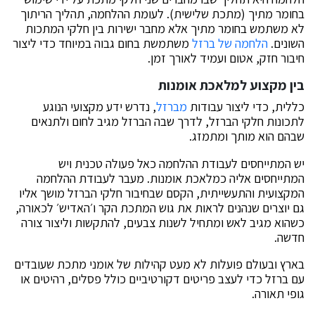
בחומר מתיך (מתכת שלישית). לעומת ההלחמה, תהליך הריתוך
לא משתמש בחומר מתיך אלא מחבר ישירות בין חלקי המתכות
השונים.
הלחמה של ברזל
משתמשת בחום גבוה במיוחד כדי ליצור
חיבור חזק, אטום ועמיד לאורך זמן.
בין מקצוע למלאכת אומנות
כללית, כדי ליצור עבודות
מברזל
, נדרש ידע מקצועי הנוגע
לתכונות חלקי הברזל, לדרך שבה הברזל מגיב לחום ולתנאים
שבהם הוא מותך ומתמזג.
יש המתייחסים לעבודת ההלחמה כאל פעולה טכנית ויש
המתייחסים אליה כמלאכת אומנות. מעבר לעבודת ההלחמה
המקצועית והתעשייתית, הקסם שבחיבור חלקי הברזל מושך אליו
גם יוצרים שנהנים לראות את גוש המתכת הקר ו׳האדיש׳ לכאורה,
כשהוא מגיב לאש ומתחיל לשנות צבעים, להתקשות וליצור צורה
חדשה.
בארץ ובעולם פועלות לא מעט קהילות של אומני מתכת שעובדים
עם ברזל כדי לעצב פריטים דקורטיביים כולל פסלים, רהיטים או
גופי תאורה.