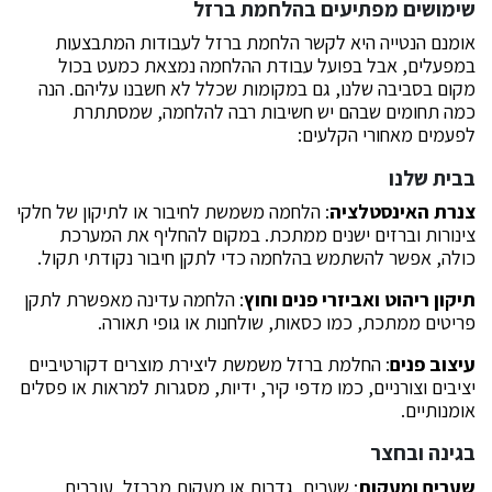
שימושים מפתיעים בהלחמת ברזל
אומנם הנטייה היא לקשר הלחמת ברזל לעבודות המתבצעות
במפעלים, אבל בפועל עבודת ההלחמה נמצאת כמעט בכול
מקום בסביבה שלנו, גם במקומות שכלל לא חשבנו עליהם. הנה
כמה תחומים שבהם יש חשיבות רבה להלחמה, שמסתתרת
לפעמים מאחורי הקלעים:
בבית שלנו
צנרת האינסטלציה
: הלחמה משמשת לחיבור או לתיקון של חלקי
צינורות וברזים ישנים ממתכת. במקום להחליף את המערכת
כולה, אפשר להשתמש בהלחמה כדי לתקן חיבור נקודתי תקול.
תיקון ריהוט ואביזרי פנים וחוץ
: הלחמה עדינה מאפשרת לתקן
פריטים ממתכת, כמו כסאות, שולחנות או גופי תאורה.
עיצוב פנים
: החלמת ברזל משמשת ליצירת מוצרים דקורטיביים
יציבים וצורניים, כמו מדפי קיר, ידיות, מסגרות למראות או פסלים
אומנותיים.
בגינה ובחצר
שערים ומעקות
: שערים, גדרות או מעקות מברזל, עוברים