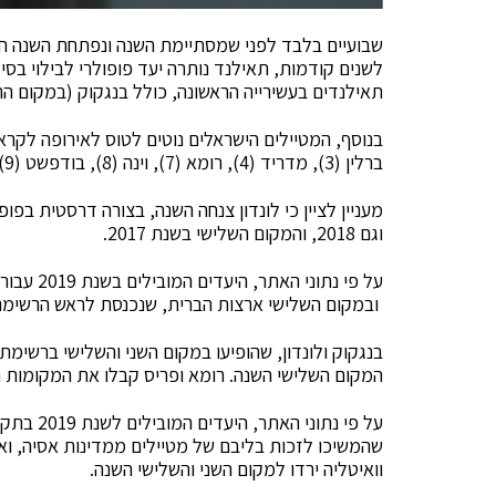
לשנים קודמות, תאילנד נותרה יעד פופולרי לבילוי בס
תאילנדים בעשירייה הראשונה, כולל בנגקוק (במקום הראשון), קו פנגן (2), קו
בנוסף, המטיילים הישראלים נוטים לטוס לאירופה לקרא
ברלין (3), מדריד (4), רומא (7), וינה (8), בודפשט (9) ולונדון (10).
וגם 2018, והמקום השלישי בשנת 2017.
ובמקום השלישי ארצות הברית, שנכנסת לראש הרשימה 
המקום השלישי השנה. רומא ופריס קבלו את המקומות ה-6 וה-7 וטוקיו את המקום ה-
על פי נתו
שהמשיכו לזכות בליבם של מטיילים ממדינות אסיה, וא
וואיטליה ירדו למקום השני והשלישי השנה.