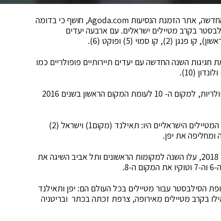
שבועיים בלבד לפני שמסתיימת השנה ונפתחת השנה החדשה, אתר הזמנת הנסיעות Agoda.com, חושף כי בדומה
ילבסטר בקרב מטיילים ישראלים. עם ארבעה יעדים
 סמוי (5) ופוקט (6).
ת חגיגות השנה החדשה עם יעדים תיירותיים פופולריים כמו
מעניין לציין כי לונדון צנחה השנה, בצורה דרסטית בפופולריות, למקום ה- 10 לעומת המקום הראשון בשנים 2016
על פי נתוני האתר, היעדים המובילים בשנת 2019 עבור המטיילים הישראליים היו: תאילנד (מקום1) וישראל (2)
ומחליפה את יפן.
בנגקוק ולונדון, שהופיעו במקום השני והשלישי ברשימת 2018, עלו השנה למקומות הראשונים ותל אביב השיגה את
8.
ני האתר, היעדים המובילים לשנת 2019 בתקופת הסילבסטר עבור מטיילים בכל העולם הם: יפן ותאילנד
ילו בקרב מטיילים מאירופה, צרפת זכתה בכתר ובריטניה