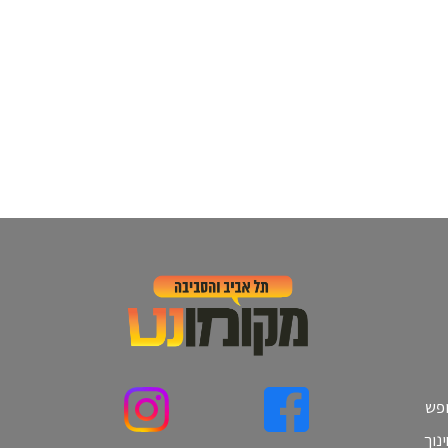
ופש
נוך