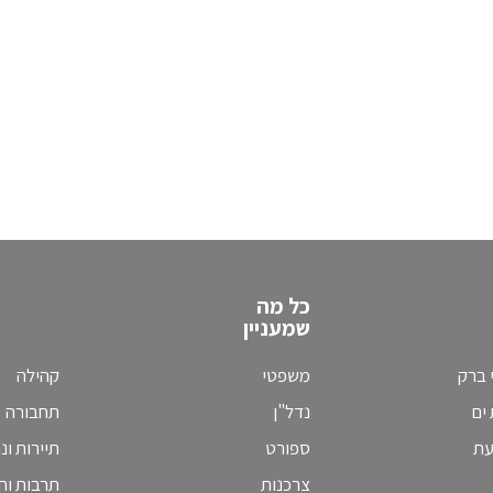
כל מה
שמעניין
 ברק
משפטי
קהילה
ים
נדל"ן
תחבורה
עת
ספורט
תיירות ונ
צרכנות
תרבות וחי