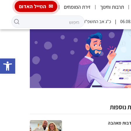
המייל האדום
תרבות וחינוך
זירת המומחים
כ"ג אב התשפ"ו
פתח סרגל 
 נוספות
בות מאהבה