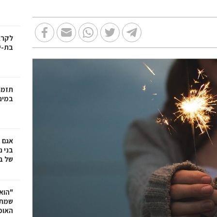
בת-י
תזמו
במינ
אגם 
של ב
"הוא 
שמתנ
האופ