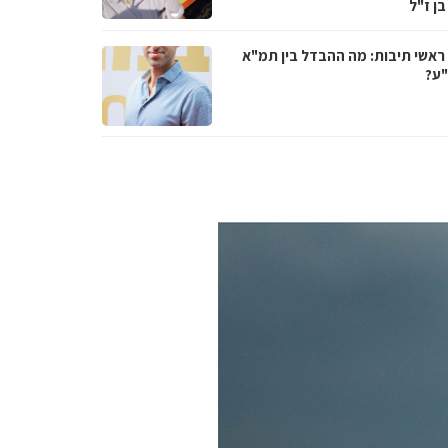
בן ז"ל
ראשי תיבות: מה ההבדל בין תמ"א
ע?