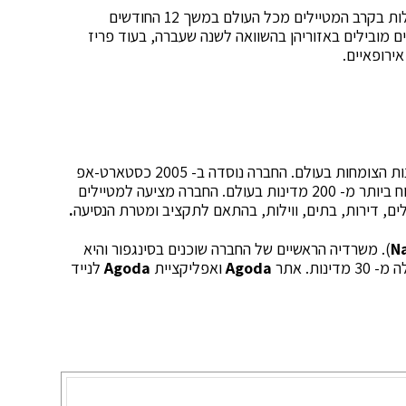
בסך הכל היו בנגקוק, פריז ולאס וגאס ערי היעד המובילות בקרב המטיילים מכל העולם במשך 12 החודשים
ם מובילים באזוריהן בהשוואה לשנה שעברה, בעוד פריז
אירופאיים.
אגודה הינה אחת מפלטפורמות הזמנת הטיולים המקוונות הצומחות בעולם. החברה נוסדה ב- 2005 כסטארט-אפ
בסינגפור וכיום מציעה למעלה מ- 2 מיליון מקומות אירוח ביותר מ- 200 מדינות בעולם. החברה מציעה למטיילים
לים, דירות, בתים, ווילות, בהתאם לתקציב ומטרת הנסיעה
.
N
). משרדיה הראשיים של החברה שוכנים בסינגפור והיא
Agoda
ואפליקציית
Agoda
לנייד