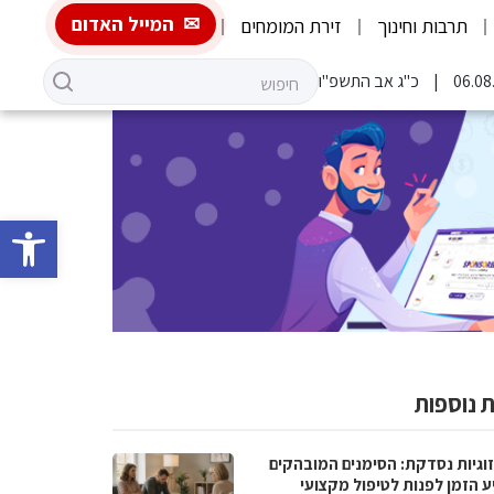
המייל האדום
תרבות וחינוך
זירת המומחים
כ"ג אב התשפ"ו
פתח סרגל 
 נוספות
וגיות נסדקת: הסימנים המובהקים
ע הזמן לפנות לטיפול מקצועי