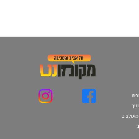
ופש
נוך
 מומלצים
ב