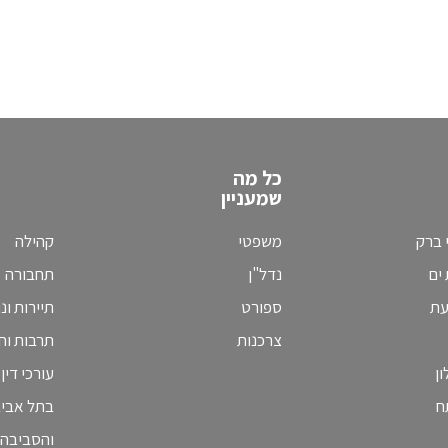
כל מה
שמעניין
 ברק
משפטי
קהילה
ים
נדל"ן
תחבורה
עת
ספורט
תיירות ונ
צרכנות
תרבות וחי
ן
עורכי דין
ח
בתל אבי
והסביבה