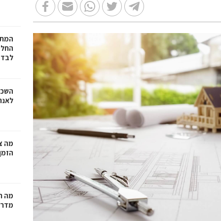
המתכ
החלט
לבד
השכר
לאנר
מה צר
הזמן
מה ח
מדרי