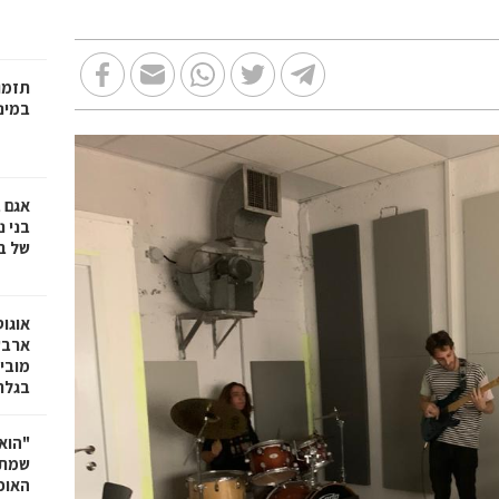
תזמו
במינ
אגם 
של ב
אוגו
ארבע
מובי
בגלר
"הוא 
שמתנ
האופ