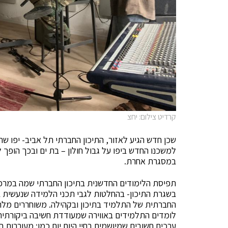
קרדיט צילום: יחצ
שכן חדש הגיע לאזור, התיכון החברתי תל אביב- יפו ש
למשכנו החדש ביפו על גבול חולון – בת ים ובכך הופך לא
במסגרת אחרת.
תפיסת הלימודים החדשנית בתיכון החברתי שמה במרכז
בשגרת התיכון- בהחלטות לגבי תכני הלמידה שנעשית ב
החברתית של התלמיד בתיכון ובקהילה. משוחררים מלח
לומדים התלמידים באווירה שמעודדת חשיבה ביקורתית,
ערכים חשובים שמיושמים בחיי היום יום כמו: מעורבות 