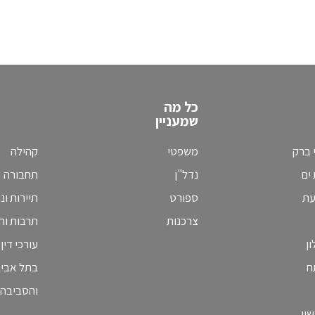
כל מה
שמעניין
 ברק
משפטי
קהילה
ים
נדל"ן
תחבורה
עת
ספורט
תיירות ונ
צרכנות
תרבות וחי
ן
עורכי דין
ח
בתל אבי
והסביבה
ון