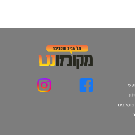
ופש
נוך
 מומלצים
ב