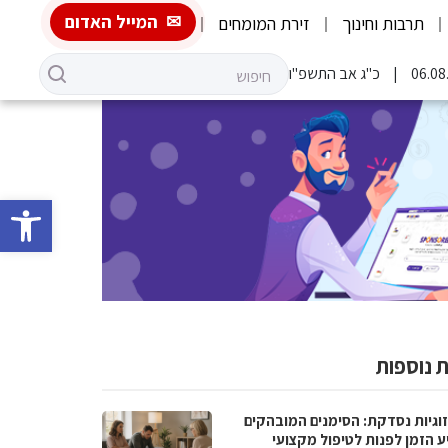
המייל האדום
תרבות וחינוך
זירת המומחים
כ"ג אב התשפ"ו
פתח סרגל 
 נוספות
וגיות נסדקת: הסימנים המובהקים
ע הזמן לפנות לטיפול מקצועי