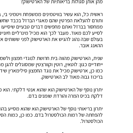
מהן אותן סגולות בריאותיות של הארטישוק?
ראשית כל, הוא עשיר בוויטמינים ממשפחת ויטמיני בי, ב
ותורם להעלאת הפרטין שהם מאגרי הברזל בכבד שחשוב
ממחסור בברזל ואתם מחפשים דברים טבעיים שיסייעו 
לסייע לכם מאוד. מעבר לכך הוא מכיל מינרליים חיוניים 
בעולם שבה נהוג להגיש את הארטישוק לפני ששותים א
ההאנג אובר.
שנית, הארטישוק מהווה בית חרושת לנוגדי חמצון ולשמי
ייחודיים כגון: לוטאין, רוטין וקוורצטין שמסוגלים להגן
כמו כן, ארטישוק מכיל את נוגד החמצון סילימארין שיד
בריכוז גבוה מאוד לב הארטישוק.
יתרון נוסף של הארטישוק הוא שהוא אנטי דלקתי. הוא מ
דלקת בכיס המרה והורדת שומנים בדם.
יתרון בריאותי נוסף של הארטישוק הוא שהוא מסייע בהור
להפחתה של רמות הכולסטרול בדם. כמו כן, כמות הסי
הכולסטרול.