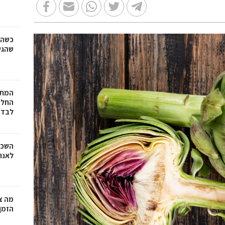
כשהז
שהגי
המתכ
החלט
לבד
השכר
לאנר
מה צר
הזמן