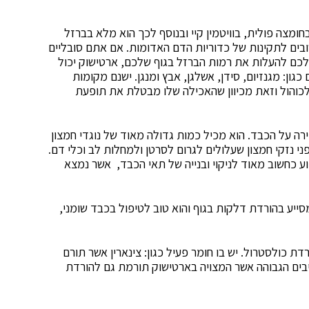
חומצה פולית, בוויטמין קיי ובנוסף לכך הוא מלא בברזל
ים לתקינות של כדוריות הדם האדומות. אם אתם סובליים
לכם להעלות את רמות הברזל בגוף שלכם, ארטישוק יכול
כגון: מגנזיום, סידן, אשלגן, אבץ ומנגן. ישנם מקומות
לכוהול וזאת מכיוון שהאכילה שלו מבטלת את תופעת
רה על הכבד. הוא מכיל כמות גדולה מאוד של נוגדי חמצון
 מפני נזקי חמצון שעלולים לגרום לסרטן ולמחלות לב וכלי דם.
וע כחשוב מאוד לניקוי ובנייה של תאי הכבד, אשר נמצא
סייע בהורדת דלקות בגוף והוא טוב לטיפול בכבד שומני,
דת כולסטרול. יש בו חומר פעיל כגון: צינארין אשר תורם
בים הגבוהה אשר המצויה בארטישוק תורמת גם להורדת