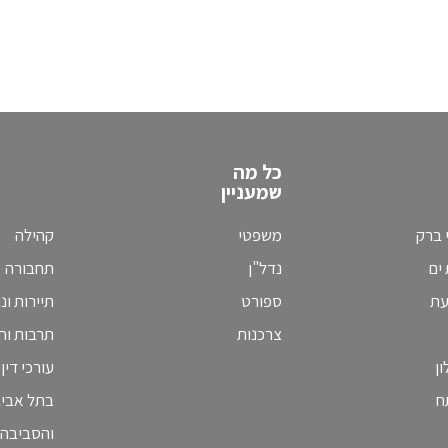
כל מה
שמעניין
 ברק
משפטי
קהילה
ים
נדל"ן
תחבורה
עת
ספורט
תיירות ונ
צרכנות
תרבות וחי
ן
עורכי דין
ח
בתל אבי
והסביבה