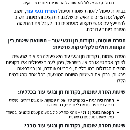
הגדולות, מה שעלול להקשות על התושבים באזורים מרוחקים.
בבחירת טיפול להסרת שומות וטיפול
הסרת נגעי עור
, חשוב
לשקול את הצרכים האישיים שלכם, התקציב והזמינות. חשוב
להתייעץ עם אנשי מקצוע מוסמכים כדי לקבל את ההחלטה
הטובה ביותר עבורכם.
הסרת שומות, נקודות חן ונגעי עור – השוואת שיטות בין
הקופות חולים לקליניקות פרטיות:
הסרת שומות, נקודות חן ונגעי עור היא פעולה רפואית שנעשית
לצורך אסתטי או רפואי. בישראל, ניתן לעבור טיפולים אלו בקופות
החולים הגדולות כמו כללית, מכבי ומאוחדת, וכן במרפאות
פרטיות. נבחן את השיטות השונות המוצעות בכל אחד מהגורמים
הללו.
שיטות הסרת שומות, נקודות חן ונגעי עור בכללית:
הסרה כירורגית –
במקרים של שומות עמוקות או נגעים גדולים, נעשית
הסרה כירורגית עם או בלי תפרים, בהתאם לצורך.
הקפאה בחנקן נוזלי –
מתאימה לטיפול בנגעים קטנים ובינוניים, במיוחד
כאלו שאינם מסכנים בריאותית.
שיטות הסרת שומות, נקודות חן ונגעי עור מכבי: