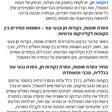
דוקטור חן
, יש לקחת בחשבון את העלות, הניסיון של הצוות
המטפל, ואת הצרכים האסתטיים והבריאותיים הספציפיים שלך.
כל שיטה מציעה יתרונות ייחודיים, והבחירה הנכונה צריכה
להיעשות בהתייעצות עם מומחה בתחום.
הסרת שומות, נקודות חן ונגעי עור – השוואת מחירים בין
הקופות לקליניקות פרטיות:
כאשר מדובר בביצוע פרוצדורות להסרת שומות, נקודות חן ונגעי
עור, חשוב לבצע השוואת מחירים בין קופות החולים כללית, מכבי
ומאוחדת לבין הקליניקות הפרטיות. ההבדלים במחירים עשויים
להיות משמעותיים, והם משפיעים על הבחירה של המטופל.
מחיר הסרת שומות, הסרת נקודות חן, הסרת נגעי עור
בכללית, מכבי ומאוחדת:
בקופות החולים, בדרך כלל עלות ההסרה תלויה במספר גורמים
כגון סוג הנגע ומיקומו, סוג הביטוח שיש למטופל, והאם יש צורך
בהפניה מרופא מומחה. לעיתים השירותים בקופות החולים עשויים
לכלול את עלות הבדיקה הראשונית ואת ההסרה עצמה במסגרת
ביטוח הבריאות הממלכתי או הפרטי. עם זאת, יש להיות מודעים
לכך שלעיתים ישנה רשימת המתנה ארוכה לקבלת השירות,
בקופות יש נטייה לטפל בהסרת נגעי עור חשודים מבחינה רפואית