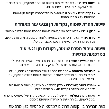
ניתוח כירורגי –
לטיפול בשומות גדולות או נגעים עמוקים, ניתוח כירורגי
נחשב לאפקטיבי ומבטיח תוצאות טובות.
אלקטרוליזה –
שיטה זו משמשת בייחוד להסרת נקודות חן ושומות
במקומות עדינים כמו הפנים.
שיטות הסרת שומות, נקודות חן ונגעי עור מאוחדת:
חנקן נוזלי
– במאוחדת משתמשים בשיטה להסרת נגעים בולטים מהעור.
כירורגיה –
השיטה הכירורגית משמשת להסרת נגעים גדולים או עמוקים,
עם דגש על התאמה אישית התאם למצב המטופל.
שיטות טיפול הסרת שומות, נקודות חן ונגעי עור
במרפאות פרטיות:
הסרה בלייזר מתקדם –
במרפאות פרטיות משתמשים במכשירי לייזר
מהדור החדש, המבטיחים טיפול מדויק עם תוצאות מרשימות.
כירורגיה פלסטית –
במקרים בהם יש צורך באסתטיקה גבוהה, נעשה
שימוש בכירורגיה פלסטית להסרת נגעי עור ושומות בצורה מדויקת, עם
דגש על מראה חיצוני.
טיפולי לייזר משולבים –
חלק מהמרפאות מציעות טיפולים משולבים
בלייזר ואלקטרוליזה לקבלת תוצאות אופטימליות.
שיטת טיפול בפלזמה –
טיפול בפלזמה מציע פתרון יעיל ואסתטי להסרת
נגעים קטנים, עם התאוששות מהירה ומינימום סיכונים.
בעת הבחירה בין קופות החולים למרפאות פרטיות כגון מרפאות