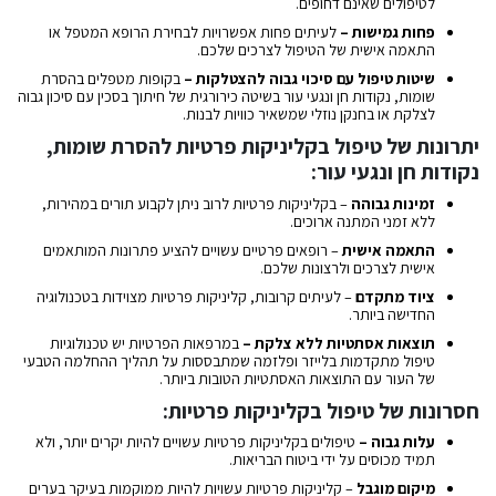
לטיפולים שאינם דחופים.
פחות גמישות –
לעיתים פחות אפשרויות לבחירת הרופא המטפל או
התאמה אישית של הטיפול לצרכים שלכם.
שיטות טיפול עם סיכוי גבוה להצטלקות –
בקופות מטפלים בהסרת
שומות, נקודות חן ונגעי עור בשיטה כירורגית של חיתוך בסכין עם סיכון גבוה
לצלקת או בחנקן נוזלי שמשאיר כוויות לבנות.
יתרונות של טיפול בקליניקות פרטיות להסרת שומות,
נקודות חן ונגעי עור:
זמינות גבוהה
– בקליניקות פרטיות לרוב ניתן לקבוע תורים במהירות,
ללא זמני המתנה ארוכים.
התאמה אישית
– רופאים פרטיים עשויים להציע פתרונות המותאמים
אישית לצרכים ולרצונות שלכם.
ציוד מתקדם
– לעיתים קרובות, קליניקות פרטיות מצוידות בטכנולוגיה
החדישה ביותר.
תוצאות אסתטיות ללא צלקת –
במרפאות הפרטיות יש טכנולוגיות
טיפול מתקדמות בלייזר ופלזמה שמתבססות על תהליך ההחלמה הטבעי
של העור עם התוצאות האסתטיות הטובות ביותר.
חסרונות של טיפול בקליניקות פרטיות:
עלות גבוה –
טיפולים בקליניקות פרטיות עשויים להיות יקרים יותר, ולא
תמיד מכוסים על ידי ביטוח הבריאות.
מיקום מוגבל
– קליניקות פרטיות עשויות להיות ממוקמות בעיקר בערים