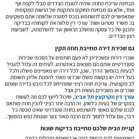
מבחינת עריכת החוזה שיהיה לטובת הצדדים מבלי לקפח אף
אחד, אלא גם מבחינת החוקים והתקנות של הרשות המקומית
שמאפשרים לכם להשתמש בנכס למטרה שלשמה אתם משקיעים
בו. משרד סטרוגו ושות' עורכי דין מלווה את לקוחותיו בבדיקה
ותכנון של כל עסקה מהשלב הראשון ועד להשלמתה, לשביעות
רצון הצדדים.
גם שכירת דירה מחייבת חוזה תקין
שוכרי דירות ומשכיריהן לא פעם חותמים על הסכמי שכירות
סטנדרטיים אותם הם מוצאים באינטרנט. לעיתים זה עלול להוביל
לבעיות בהמשך הדרך. שכן, לכל דירה יש מאפיינים משלה ולכל
בעל דירה יש בקשות משלו שכדאי מאוד להפנות אליהן תשומת
לב מקצועית. עריכת חוזה רציני שמתייחס לכל היבט בדירה שאתם
שוכרים או משכירים נעשית רק אצל
עורך דין מקרקעין תל אביב
, שיכול לייעץ לכם מה לעשות
במקרים של בעיות כלשהן. זה הרבה יותר רציני להכין חוזה מותאם
לנכס שלכם מאשר להשתמש בחוזה סטנדרטי שאינו מכסה כל
דבר, וגם עלול לחסוך לכם הרבה מאוד צער ועוגמת נפש בהמשך.
קניית הבית שלכם מחייבת בדיקות שונות
כשמציעים לכם רכישת דירה או כשאתם נתקלים בדירה