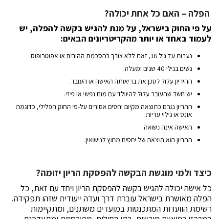
הפלה – האם כל אחת יכולה?
על פי החוק בישראל, על מנת להגיש בקשה להפלה, יש
לעמוד באחד או יותר מהקריטריונים הבאים:
נערות עד גיל 18, זאת ללא צורך בהסכמת ההורים או אפוטרופוס.
נשים בגילי 40 שנים ומעלה.
ההיריון עלול לסכן את בריאותה האישה או העובר.
יש חשד שהעובר עלול להיוולד עם מום נפשי או פיזי.
ההריון נגרם כתוצאה מקיום יחסים אסורים על-פי החוק הפלילי, כדוגמת
אונס או גילוי עריות.
האישה אינה נשואה.
ההריון הוא תוצאה של יחסים מחוץ לנישואין.
כיצד ולמי מוגשת הבקשה להפסקת הריון יזומה?
כל אישה יכולה להגיש בקשה להפסקת הריון ויחד עם זאת, כל
הפלה מאושרת בישראל עוברת דרך ועדה ייעודית שזהו תפקידה.
רשימת הוועדות המתכנסות במועדים משתנים, ומתקיימות
במרכזי רפואיים מורשים, בתי החולים, מפורסמת ומתעדכנת