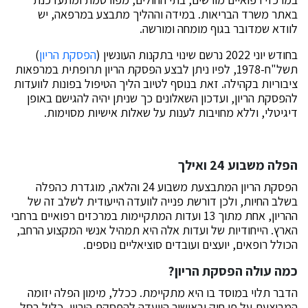
באתר משרד הבריאות. במידה וההליך מתבצע במרפאה, יש
לוודא שמדובר בגוף מומחה ומורשה.
בחודש יוני 2022 נרשם שינוי בתקנות העונשין (
הפסקת הריון
)
תשל"ח-1978, לפיו ניתן לבצע הפסקת הריון תרופתית במרפאות
ציבוריות בקהילה. זאת בנוסף לטיוב הליך הטיפול בפונות לוועדות
להפסקת הריון, ועדכון השאלונים כך שניתן יהיה להגישם באופן
דיגיטלי, וללא מחויבות לענות על שאלות אישיות מסוימות.
הפלה משבוע 24 ואילך
הפסקת הריון המתבצעת משבוע 24 והלאה, מוגדרת כהפלה
בשלב החיות, ולכן דורשת פנייה לוועדה הייעודית לשלב זה של
ההריון, אחת מתוך 13 ועדות המתקיימות במרכזים רפואיים ברחבי
הארץ. הייחודיות של ועדות אלה היא תמהיל אנשי המקצוע הרחב,
הכולל רופאים, יועצים ועובדים סוציאליים נוספים.
כמה עולה הפסקת הריון?
הדבר תלוי במוסד בו היא מתקיימת. ככלל, מימון הפלה יזומה
המבוצעת על פי חוק ובאישור הוועדה להפסקת היריון, כלול בסל