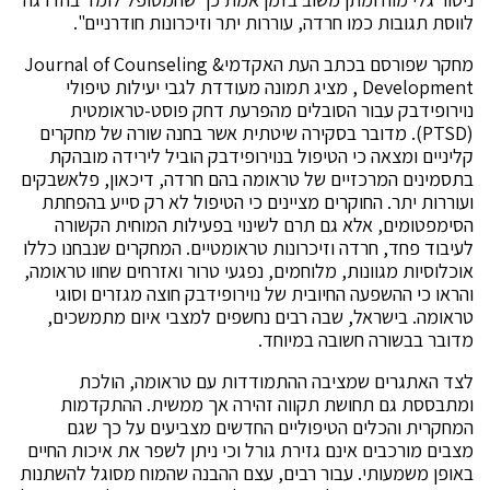
לווסת תגובות כמו חרדה, עוררות יתר וזיכרונות חודרניים".
מחקר שפורסם בכתב העת האקדמיJournal of Counseling &
Development , מציג תמונה מעודדת לגבי יעילות טיפולי
נוירופידבק עבור הסובלים מהפרעת דחק פוסט-טראומטית
(PTSD). מדובר בסקירה שיטתית אשר בחנה שורה של מחקרים
קליניים ומצאה כי הטיפול בנוירופידבק הוביל לירידה מובהקת
בתסמינים המרכזיים של טראומה בהם חרדה, דיכאון, פלאשבקים
ועוררות יתר. החוקרים מציינים כי הטיפול לא רק סייע בהפחתת
הסימפטומים, אלא גם תרם לשינוי בפעילות המוחית הקשורה
לעיבוד פחד, חרדה וזיכרונות טראומטיים. המחקרים שנבחנו כללו
אוכלוסיות מגוונות, מלוחמים, נפגעי טרור ואזרחים שחוו טראומה,
והראו כי ההשפעה החיובית של נוירופידבק חוצה מגזרים וסוגי
טראומה. בישראל, שבה רבים נחשפים למצבי איום מתמשכים,
מדובר בבשורה חשובה במיוחד.
לצד האתגרים שמציבה ההתמודדות עם טראומה, הולכת
ומתבססת גם תחושת תקווה זהירה אך ממשית. ההתקדמות
המחקרית והכלים הטיפוליים החדשים מצביעים על כך שגם
מצבים מורכבים אינם גזירת גורל וכי ניתן לשפר את איכות החיים
באופן משמעותי. עבור רבים, עצם ההבנה שהמוח מסוגל להשתנות