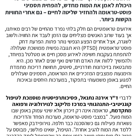
היכולת לאמן את המוח מחדש, להפחית תסמיני
פוסט-טראומה ולהחזיר שליטה לחיים – גם אחרי החוויות
הקשות ביותר.
אירועים טראומטיים הם חלק בלתי נפרד מהחיים של רבים מאיתנו,
אך בעוד שרוב האנשים מצליחים עם הזמן לעבד את החוויה ולשוב
לשגרה, אצל אחרים הפצע הנפשי נותר פתוח. הפרעת דחק
פוסט־טראומטית (PTSD) היא תגובה נפשית ממושכת שעלולה
להתפתח בעקבות חשיפה לאירוע מסכן חיים או מטלטל במיוחד,
ולהמשיך ללוות את האדם חודשים ואף שנים לאחר מכן. היא
מתבטאת בזיכרונות חודרניים, סיוטים, תחושת דריכות מתמדת
והימנעות ממצבים המזכירים את הטראומה, תסמינים שעלולים
לפגוע באופן משמעותי בתפקוד, במערכות היחסים ובאיכות
החיים.
לדברי
ד"ר אירנה נתנאל, פסיכותרפיסטית מוסמכת לטיפול
קוגניטיבי-התנהגותי במרכז מליקוב לנוירולוגיה ורפואה
מתקדמת,
טראומה אינה רק זיכרון אלא שינוי עמוק באופן שבו
המוח פועל. "במצבי פוסט-טראומה, מערכות הפחד והדריכות
נשארות פעילות גם כשהסכנה כבר חלפה. נוירופידבק מאפשר
ללמד את המוח להגיב אחרת". הטיפול, שאינו פולשני, מבוסס על
ניטור גלי מוח ומתן משוב בזמן אמת כך שהמטופל לומד בהדרגה