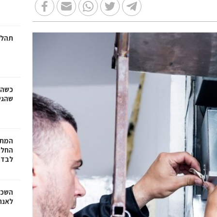
תהלי
כשהז
שהגי
המתכ
החלט
לבד
השכר
לאנר