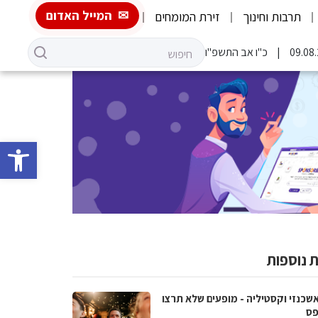
המייל האדום
תרבות וחינוך
זירת המומחים
כ"ו אב התשפ"ו
פתח סרגל 
 נוספות
אשכנזי וקסטיליה - מופעים שלא תרצו
ס