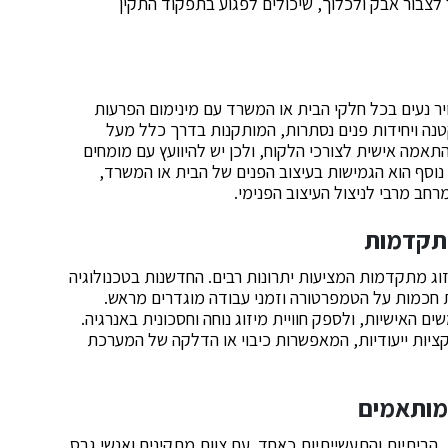
ל לצבור אבק ולכלוך, שיכולים לפגוע בתפקוד התקין
ר נעים בכל חלקי הבית או המשרד עם מינימום הפרעות
נה ויחידות פנים נסתרות, המותקנות בדרך כלל מעל
תאמה אישית לצורכי הלקוח, ולכן יש להיוועץ עם מומחים
נוסף הוא הגמישות בעיצוב הפנים של הבית או המשרד,
מרחב מרבי לניצול העיצוב הפנימי.
מתקדמות
ג מתקדמות המציעות יתרונות רבים. החדשנות בטכנולוגיה
ות חכמות על הטמפרטורה וזמני עבודה מוגדרים מראש.
האישיות, ולספק חוויית מיזוג נוחה וחסכונית באנרגיה.
קציות ייעודיות, המאפשרות כיבוי או הדלקה של המערכת
יזוג, הביתיות והתעשייתיות כאחד. עם צוות מתקינים ואנשי גבס