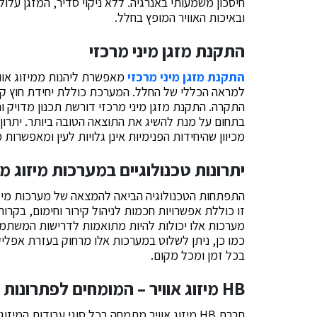
חיסכון משמעותי באנרגיה. ללא ניקוי סדיר, המזגן עלו
ובאיכות האוויר המופץ בחלל.
התקנת מזגן מיני מרכזי
התקנת מזגן מיני מרכזי
מאפשרת ליהנות ממיזוג אווי
למראה הכללי של החלל. המערכת כוללת יחידת חוץ קט
התקרה.
התקנת מזגן מיני מרכזי
דורשת תכנון מדויק וה
בתחום על מנת להשיג את התוצאה הטובה ביותר. יתרון 
מכיוון שהיחידות הפנימיות אינן גלויות לעין ומאפשרות 
יתרונות טכנולוגיים במערכות מיזוג 
התפתחות הטכנולוגיה הביאה להמצאה של מערכות מיזו
זו כוללת אפשרויות חכמות לניהול קירור וחימום, בקר
מערכות אלו יכולות להיות מתואמות לדרישות המשתמשים 
כמו כן, ניתן לשלוט במערכות אלו מרחוק בעזרת אפלי
בכל זמן ומכל מקום.
HB מיזוג אוויר – המומחים לפתרונות מותאמים
חברת HB מיזוג אוויר מתמחה בכל סוגי עבודות המ