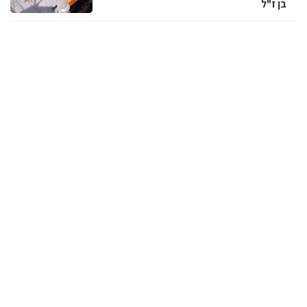
בן ז"ל