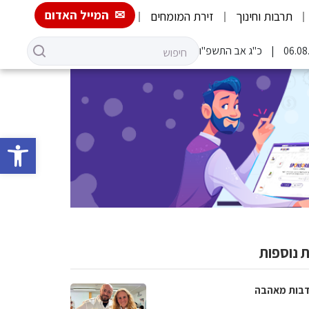
המייל האדום
תרבות וחינוך
זירת המומחים
כ"ג אב התשפ"ו
פתח סרגל 
 נוספות
בות מאהבה