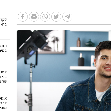
בת-י
תזמו
במינ
אגם 
של ב
אוגו
ארבע
מובי