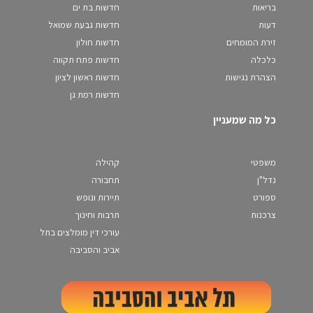
בריאות
חדשות בת ים
דעות
חדשות גבעת שמואל
זירת המומחים
חדשות חולון
כלכלה
חדשות פתח תקווה
הצהרת נגישות
חדשות ראשון לציון
חדשות רמת גן
כל מה שמעניין
משפטי
קהילה
נדל"ן
תחבורה
ספורט
תיירות ונופש
צרכנות
תרבות וחינוך
עורכי דין מומלצים בתל
אביב והסביבה