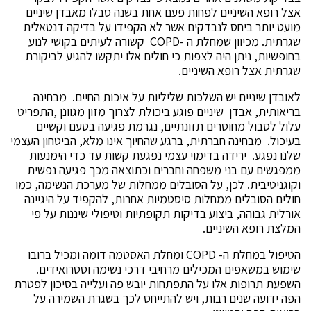
אצל רופא השיניים לפחות פעם אחת בשנה סבלו מאבדן שיניים
מועט יותר ביחס לנבדקים אשר לא הקפידו על בדיקה דנטאלית
שגרתית. מכיוון שמחלת ה -COPD קשורה לעיתים בקושי לנוע
בחופשיות, ניתן היה לצפות כי חולים אלו יתקשו להגיע לביקורת
שגרתית אצל רופא השיניים.
לאובדן שיניים יש השלכות שליליות על איכות החיים. מבחינה
בריאותית, אבדן שיניים פוגע ביכולת לצרוך מזון מגוונן ,התפריט
עלול לסבול מחוסרים תזונתיים, נגרמת פגיעה בטעם וקשיים
בעיכול. מבחינה חברתית, ברגע שהחיוך אינו מלא, הביטחון העצמי
שלנו נפגע. ירידה בדימוי עצמי נפגעת קשות עד כדי הימנעות
ממפגשים עם בני משפחה וחברים וכתוצאה מכך פגיעה נפשית
וקוגניטיבית. לכן, על הסובלים ממחלות של מערכת הנשימה, כמו
חולים הסובלים ממחלות סיסטמיות אחרות, להקפיד על היגיינה
אורלית גבוהה, ביצוע בדיקות תקופתיות וטיפולי שיננות על פי
המלצת רופא השיניים.
הטיפול במחלת ה- COPD ומחלת האסטמה דומה ומכיל ברובו
שימוש במשאפים המכילים מרחיבי דרכי נשימה וסטרואידים.
השפעת תרופות אלו על התפתחות יובש פה ועלייה בסיכון לפטרת
הפה ידועה שנים רבות, ויש להתייחס לכך בשגרת השמירה על