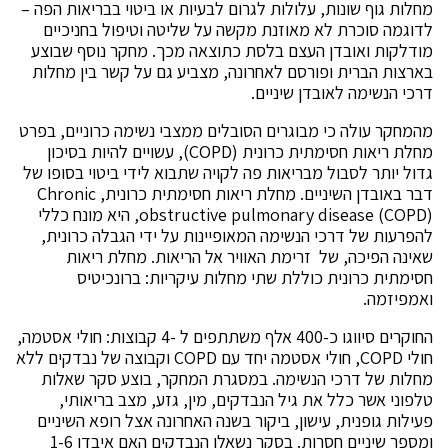
מחלות גוף שונות, עלולות לגרום לבעיות או ביטוי בבריאות הפה –
לדוגמה סוכרת לא מאוזנת מקשה על שליטה וטיפול בחניכיים
מודלקות ואובדן העצם בלסת כתוצאה מכך. מחקר נוסף שבוצע
בארצות הברית ופורסם לאחרונה, מצביע גם על קשר בין מחלות
דרכי הנשימה לאובדן שיניים.
מהמחקר עולה כי מבוגרים הסובלים ממצבי נשימה כרוניים, בפרט
מחלת ריאות חסימתית כרונית (COPD), עשויים להיות בסיכון
גדול יותר לסבול מבריאות פה לקויה שתבוא לידי ביטוי בסופו של
דבר באובדן השיניים. מחלת ריאות חסימתית כרונית, Chronic
obstructive pulmonary disease (COPD), היא מונח כללי
להפרעות של דרכי הנשימה המאופיינות על ידי הגבלה כרונית,
שאינה הפיכה, של זרימת האוויר אל הריאות. מחלת ריאות
חסימתית כרונית כוללת שתי מחלות עיקריות: ברונכיטיס
ואמפיזמה.
החוקרים סיווגו כ-400 אלף משתתפים ל -4 קבוצות: חולי אסטמה,
חולי COPD, חולי אסטמה יחד עם COPD וקבוצה של נבדקים ללא
מחלות של דרכי הנשימה. במסגרת המחקר, בוצע סקר שאלות
טלפוני אשר כלל את גיל הנבדקים, מין, גזע, מצב בריאותי,
פעילות גופנית, עישון, ביקור בשנה האחרונה אצל רופא השיניים
ומספר שיניים חסרות. בסקר נשאלו הנבדקים האם איבדו 1-6