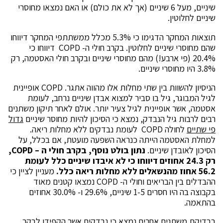
שיניים, מעל 6 שיניים (אך לא את כולם) או האם נמצאו מחוסרי
שיניים לחלוטין.
תוצאות המחקר הדגימו כי 5.3% מכלל ממשתתפי המחקר דיווחו
שהם מחוסרי שיניים לחלוטין. בקרב חולי ה- COPD דיווחו כי
20.4% (פי ארבע!) מהם מחוסרי שיניים ובקרב חולי האסטמה, רק
3.8% היו מחוסרי שיניים.
הניסיון להשוות בין שתי מחלות אלו מהווה אתגר. COPD אופיינית
לגיל המבוגר, גיל בו סביר למצוא אבדן שיניים נרחב, לעומת
אסטמה, אשר אופיינית לגיל צעיר יותר. אולם לאחר תיקון משתנים
רבים לרבות גיל הנבדק, נמצא כי הסיכון להיות מחוסר שיניים
גדול
פי שתיים
לחולה COPD לעומת נבדקים ללא מחלות ריאה.
למחלת האסטמה הייתה כנראה השפעה מועטת, אם בכלל, על
הסיכון לאובדן שיניים.
נתון בולט נוסף, בקרב חולי ה –
COPD
,
רק 24.3 אחוזים דיווחו כי לא איבדו שיניים כלל לעומת
56.2 אחוז מהנשאלים ללא מחלות ריאה כלל.
מעניין לציין כי
ההבדלים בין הבריאים וחולי ה- COPD נמצאו קטנים מאוד
בקבוצה בה היו חסרים 1-5 שיניים, 29.6% ו- 30.0% אחוזים
בהתאמה.
בבדיקת משתנים אחרים נמצא כי נבדקים אשר הקפידו לבקר