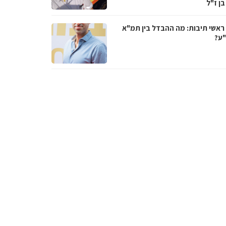
בן ז"ל
ראשי תיבות: מה ההבדל בין תמ"א
ע?