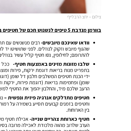
צילום – יחצ הרבלייף
בוורמן מנדבת 5 טיפים לנשנוש חכם של חטיפים במהלך היום:
וודאו שאינכם מיובשים-
רבים מנשנשים עם תחו
שהגוף מיובש וזקוק לנוזלים. לפני שתושיטו יד ל
להתרומם; לחילופין, נסו חטיף קליל עשיר בנוזלי
שלבו מזונות מזינים באמצעות חטיף-
ככל שת
בתפריט מנות בריאות דוגמת ירקות, פירות ומוצר
ידי הכנת חטיפים המשלבים חלבון דל שומן (דוגמת
שומן) ופחמימות בריאות (דוגמת פירות, ירקות ו
הרעב שלכם מיד, והחלבון יהפוך את החטיף למשב
חטיפים מתדלקים אנרגיה פיזית ונפשית –
נו
וחטיפים בזמנים קבועים תסייע בשמירה על רמות 
בין הארוחות.
חטיף כארוחת צהריים שנייה-
אכילת חטיף מש
הערב שלרוב מהווה מלכודת לאכילה מרובה בסיומ