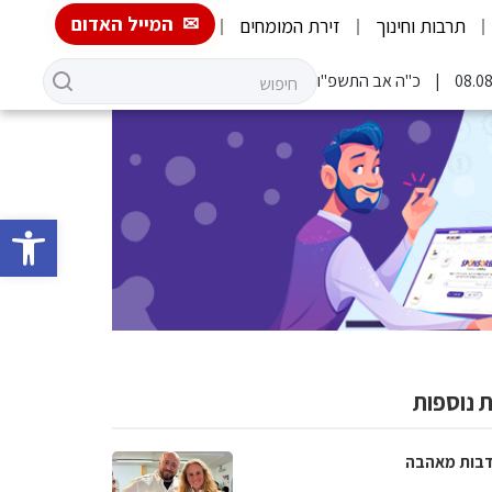
המייל האדום
תרבות וחינוך
זירת המומחים
כ"ה אב התשפ"ו
פתח סרגל 
 נוספות
בות מאהבה