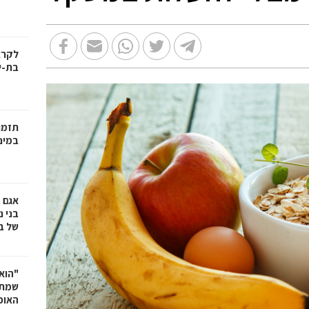
בת-י
תזמו
במינ
אגם 
של ב
"הוא 
שמתנ
האופ