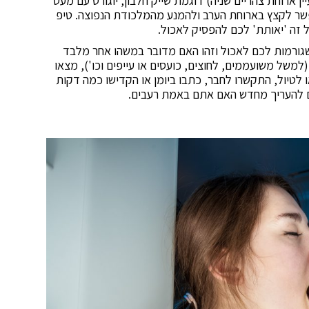
ן ארוחת צהריים שניה) דוגמת שייק חלבון, יוגורט עם מעט
אפשר לקצץ בארוחת הערב ולהמנע מהמלכודת הנפוצה. טיפ
ל זה 'יאותת' לכם להפסיק לאכול.
גורמות לכם לאכול וזהו האם מדובר במשהו אחר מלבד
משל משועממים, לחוצים, כועסים או עייפים וכו'), מצאו
לטיול, התקשרו לחבר, כתבו ביומן או הקדישו כמה דקות
ם להעריך מחדש האם אתם באמת רעבים.