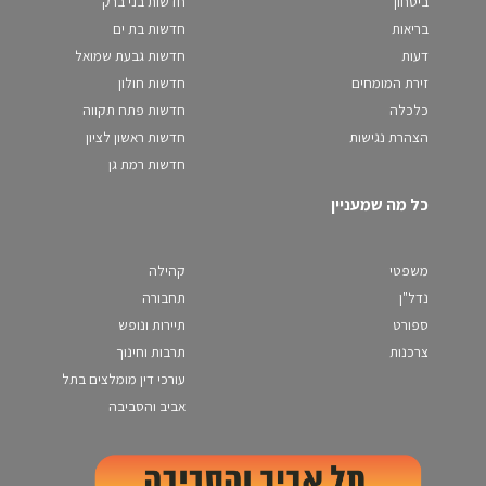
ביטחון
חדשות בני ברק
בריאות
חדשות בת ים
דעות
חדשות גבעת שמואל
זירת המומחים
חדשות חולון
כלכלה
חדשות פתח תקווה
הצהרת נגישות
חדשות ראשון לציון
חדשות רמת גן
כל מה שמעניין
משפטי
קהילה
נדל"ן
תחבורה
ספורט
תיירות ונופש
צרכנות
תרבות וחינוך
עורכי דין מומלצים בתל
אביב והסביבה