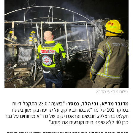
צילום מבצעי מד"א
מדובר מד"א, זכי הלר, נמסר:
"בשעה 23:07 התקבל דיווח
במוקד 101 של מד"א במרחב ירקון, על שריפה בקראוון בשטח
חקלאי בהרצליה. חובשים ופראמדיקים של מד"א מדווחים על גבר
כבן 40 ללא סימני חיים וקובעים את מותו."