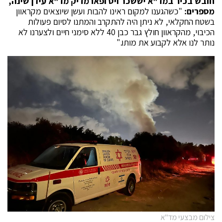
חובש בכיר במד"א יששכר ויס ופארמדיק מד"א עידן שינה,
מספרים:
"כשהגענו למקום ראינו להבות ועשן שיוצאים מקראוון
בשטח החקלאי, לא ניתן היה להתקרב והמתנו לסיום פעולות
הכיבוי, מהקראוון חולץ גבר כבן 40 ללא סימני חיים ולצערנו לא
נותר לנו אלא לקבוע את מותו."
צילום מבצעי מד"א