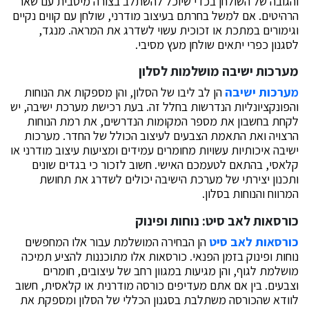
והגובה של השולחן בכדי שיוכל להשתלב בצורה מיטבית עם שאר
הרהיטים. אם למשל בחרתם בעיצוב מודרני, שולחן עם קווים נקיים
וגימורים במתכת או זכוכית עשוי לשדרג את המראה. מנגד,
לסגנון כפרי יתאים שולחן מעץ מסיבי.
מערכות ישיבה מושלמות לסלון
מערכות ישיבה
הן לב ליבו של הסלון, והן מספקות את הנוחות
והפונקציונליות הנדרשות בחלל זה. בעת רכישת מערכת ישיבה, יש
לקחת בחשבון את מספר המקומות הנדרשים, את רמת הנוחות
הרצויה ואת התאמת הצבעים לעיצוב הכולל של החדר. מערכות
ישיבה איכותיות עשויות מחומרים עמידים ומציעות עיצוב מודרני או
קלאסי, בהתאם לטעמכם האישי. חשוב לזכור כי בגדים שונים
ותכנון יצירתי של מערכת הישיבה יכולים לשדרג את תחושת
המרווח והנוחות בסלון.
כורסאות לאב סיט: נוחות ופינוק
כורסאות לאב סיט
הן הבחירה המושלמת עבור אלו המחפשים
נוחות ופינוק בזמן הפנאי. כורסאות אלו מתוכננות להציע תמיכה
מושלמת לגוף, והן מגיעות במגוון רחב של עיצובים, חומרים
וצבעים. בין אם אתם מעדיפים כורסה מודרנית או קלאסית, חשוב
לוודא שהכורסה משתלבת בסגנון הכללי של הסלון ומספקת את