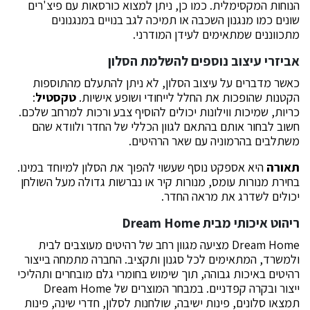
הנוחות המקסימלית. כמו כן, ניתן למצוא כורסאות עם פיצ'רים
שונים כמו מנגנון השכבה או תמיכה לגב בנויים במנגנונים
מתכווננים שמתאימים לעידן המודרני.
אביזרי עיצוב נוספים להשלמת הסלון
כאשר מדברים על עיצוב הסלון, לא ניתן להתעלם מהתוספות
הקטנות שהופכות את החלל לייחודי ושופע אישיות.
טקסטיל
:
כריות, שמיכות ווילונות יכולים להוסיף צבע ורכות למרחב שלכם.
חשוב לבחור אותם בהתאם לגוון הכללי של החדר ולוודא שהם
משתלבים בהרמוניה עם שאר הרהיטים.
תאורה
היא אספקט נוסף שעשוי להפוך את הסלון למיוחד במינו.
בחירת מנורות עומס, מנורות קיר או נברשות גדולה מעל השולחן
יכולים לשדרג את מראה החדר.
ריהוט איכותי מבית Dream Home
Dream Home מציעה מגוון רחב של רהיטים מעוצבים לבית
ולמשרד, המתאימים לכל סגנון ותקציב. החברה מתמחה בייצור
רהיטים באיכות גבוהה, תוך שימוש בחומרי גלם מובחרים ותהליכי
ייצור ובקרה קפדניים. במבחר המוצרים של Dream Home
תמצאו סלונים, פינות ישיבה, שולחנות לסלון, חדרי שינה, פינות