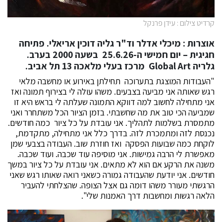
קרדיט צילום : עידן פרנקל
אוצרות : מיכלי אדלר וד"ר גליה דוכין אריאלי. פתיחה
חגיגית – יום חמישי ה-25.6.26 בשעה 2000 בערב.
גלריה Global Art מרכז בעלי מלאכה 13 תל אביב.
"העבודות המוצגת בתערוכה תחילתן באירוע או מחשבה מלאי
רגש שאותה אני מביעה בצבעים. משהו עולה לי בצירוף תמונה ואז
אני מתחילה לחשוב למה דווקא התמונה שעלתה לי בראש היא זו
שמביעה הכי טוב את מה שחשבתי. בזמן הציור הכל משתחרר ואני
מתמסרת בשלמות לתהליך. אני עובדת על כל ציור כמה חודשים.
נכנסת לזה ומתמכרת לזה. בדרך כלל אני מתחילה, מתקדמת,
לוקחת כמה שבועות הפסקה ואז חוזרת שוב. העבודה בצבעי שמן
מאפשרת לי הרבה גמישות. אני מוסיפה עוד שכבה. ועוד שכבה.
משנה את הרקע אם הוא לא מתאים. אני עובדת על כל ציור במשך
חודשים. אני יודעת שהעבודה גמורה כשאני רואה שאותו רגש שאני
הרגשתי מעורר משהו דומה גם אצל הצופה. שהצלחתי להעביר
הלאה רגשות ומחשבות דרך האמנות שלי".