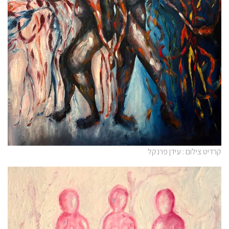
קרדיט צילום : עידן פרנקל