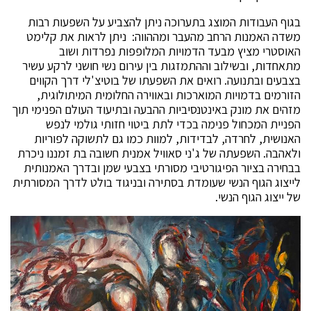
בגוף העבודות המוצג בתערוכה ניתן להצביע על השפעות רבות
משדה האמנות הרחב מהעבר ומההווה: ניתן לראות את קלימט
האוסטרי מציץ מבעד הדמויות המלופפות נפרדות ושוב
מתאחדות, ובשילוב וההתמזגות בין עירום נשי חושני לרקע עשיר
בצבעים ובתנועה. רואים את השפעתו של בוטיצ'לי דרך הקווים
הזורמים בדמויות המוארכות ובאווירה החלומית המיתולוגית,
מזהים את מונק באינטנסיביות ההבעה ובתיעוד העולם הפנימי תוך
הפניית המכחול פנימה בכדי לתת ביטוי חזותי גולמי לנפש
האנושית, לחרדה, לבדידות, למוות כמו גם לתשוקה לפוריות
ולאהבה. השפעתה של ג'ני סאוויל אמנית חשובה בת זמננו ניכרת
בבחירה בציור הפיגורטיבי מסורתי בצבעי שמן ובדרך האמנותית
לייצוג הגוף הנשי שעומדת בסתירה ובניגוד בולט לדרך המסורתית
של ייצוג הגוף הנשי.