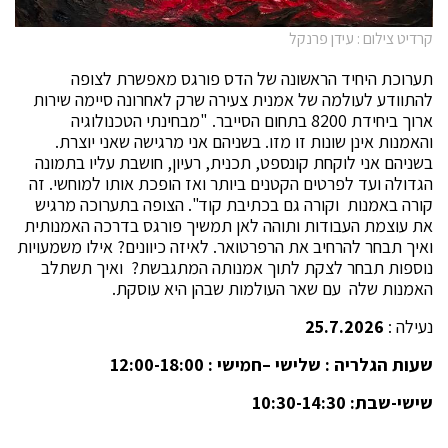
קרדיט צילום : עידן פרנקל
תערוכת היחיד הראשונה של הדס פורגס מאפשרת לצופה
להתוודע לעולמה של אמנית צעירה שרק לאחרונה סיימה שירות
ארוך ביחידת 8200 בתחום הסייבר. "מבחינתי הטכנולוגיה
והאמנות אינן שונות זו מזו. בשניהם אני מרגישה שאני יוצרת.
בשניהם אני לוקחת קונספט, תכנית, רעיון, חושבת עליו בתמונה
הגדולה ועד לפרטים הקטנים ביותר ואז הופכת אותו למוחשי. זה
קורה באמנות וקורה גם בכתיבת קוד". הצופה בתערוכה מרגיש
את עוצמת העבודות ותוהה לאן תמשיך פורגס בדרכה האמנותית
ואיך תבחר להרחיב את הרפרטואר. לאיזה כיוונים? אילו משמעויות
נוספות תבחר לצקת לתוך אמנותה המתגבשת? ואיך תשתלב
האמנות שלה עם שאר העולמות שבהן היא עוסקת.
נעילה :
25.7.2026
שעות הגלריה : שלישי –חמישי : 12:00-18:00
שישי-שבת: 10:30-14:30