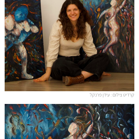
קרדיט צילום : עידן פרנקל