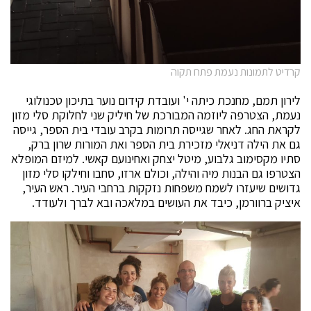
קרדיט לתמונות נעמת פתח תקוה
לירון תמם, מחנכת כיתה י' ועובדת קידום נוער בתיכון טכנולוגי
נעמת, הצטרפה ליוזמה המבורכת של חיליק שני לחלוקת סלי מזון
לקראת החג. לאחר שגייסה תרומות בקרב עובדי בית הספר, גייסה
גם את הילה דניאלי מזכירת בית הספר ואת המורות שרון ברק,
סתיו מקסימוב גלבוע, מיטל יצחק ואחינועם קאשי. למיזם המופלא
הצטרפו גם הבנות מיה והילה, וכולם ארזו, סחבו וחילקו סלי מזון
גדושים שיעזרו לשמח משפחות נזקקות ברחבי העיר. ראש העיר,
איציק ברוורמן, כיבד את העושים במלאכה ובא לברך ולעודד.