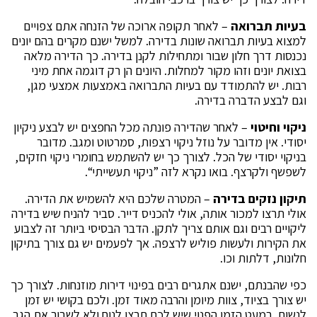
בעיות תברואה
– לאחר תקופה ארוכה של הזנחה אתם צפויים
למצוא בעיות תברואה שונות בדירה. למשל ישנם מקרים בהם יונים
נכנסות דרך חלון שבור ומתחילות לקנן בדירה. כך הדירה מלאה
בצואת יונים וזהו מקור למחלות. היונים הן רק דוגמה אחת מיני
רבות. יש להתמודד עם בעיות התברואה באמצעות אמצעי מגן,
וגם לבצע הדברה בדירה.
ניקוי וחיטוי
– לאחר שהדירה פונתה מכל החפצים יש לבצע ניקיון
יסודי. אין מדובר על נוזל ניקוי רצפות, סמרטוט ומגב. מדובר
בניקוי יסודי של הכל. לצורך כך יש להשתמש בחומרי ניקוי חזקים,
לשפשף ולקרצף. בואו נקרא לזה ”ניקוי תעשייתי“.
תיקון נזקים בדירה
– המטרה שלכם היא להשמיש את הדירה.
אולי תרצו למכור אותה, אולי להכניס דייר. סביר להניח שיש בדירה
ליקויים רבים וגם אותם צריך לתקן. הדבר הבסיסי ביותר זה לצבוע
את הקירות ולעשות פוליש לרצפה. אך לפעמים יש גם צורך בתיקון
חלונות, דלתות וכו.
כפי שהבנתם, ישנם אתגרים רבים בפינוי דירות מוזנחות. לצורך כך
יש צורך בציוד, צוות מיומן והרבה מאוד זמן. ולכם בקושי יש זמן
לנשום. במעט הזמן הפנוי שיש לכם תרצו לנוח ולא לשבור את הגב