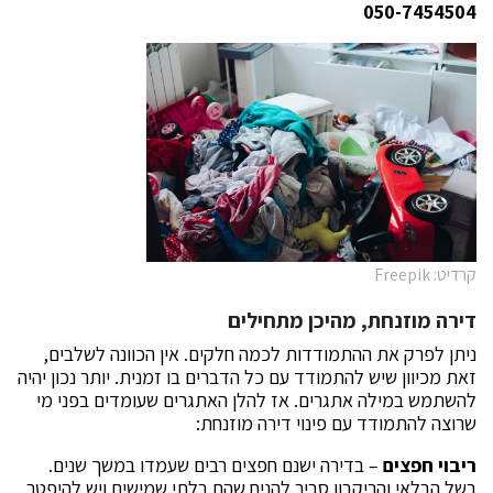
050-7454504
קרדיט: Freepik
דירה מוזנחת, מהיכן מתחילים
ניתן לפרק את ההתמודדות לכמה חלקים. אין הכוונה לשלבים,
זאת מכיוון שיש להתמודד עם כל הדברים בו זמנית. יותר נכון יהיה
להשתמש במילה אתגרים. אז להלן האתגרים שעומדים בפני מי
שרוצה להתמודד עם פינוי דירה מוזנחת:
ריבוי חפצים
– בדירה ישנם חפצים רבים שעמדו במשך שנים.
בשל הבלאי והריקבון סביר להניח שהם בלתי שמישים ויש להיפטר