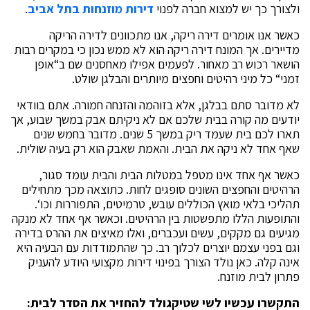
ולצורך כך יש למצוא חברה לפנוי
דירות מוזנחות בתל אביב
.
כאשר אנו אומרים דירה ריקה, אנו מתכוונים לדירה הריקה
מדיירים. אך המונח דירה ריקה הוא לא ממש נכון כי במקרים רבות
הושאר רכוש רב מאחור. לפעמים אפילו מאחסנים שם ב“אופן
זמני“ כל מיני רהיטים וחפצים מיותרים והבלגן שולט.
לא מדובר סתם בבלגן, אלא בזוהמה והזנחה חמורה. אתם בוודאי
יודעים מה קורה בבית שלכם אם לא ניקיתם אבק במשך שבוע, אך
תארו לכם בית שעמד ריק במשך 5 שנים. מדובר בחמש שנים
שאף אחד לא ניקה את הבית. והאמת שאבק הוא רק בעיה שולית.
כאשר אף אחד אינו מטפל במטלות הבית והבית עומד סגור,
הרהיטים והחפצים השונים סופגים לחות. כתוצאה מכך מתחילים
תהליכי בלאי מואץ הכוללים עובש, טרמיטים, התפוררות וכו‘.
והתופעות הללו מתפשטות בין הרהיטים. וכאשר אף אחד לא מנקה
מגיעים גם מקקים, עשים ועכברים, ואלו מאיצים את ההרס בדירה
וגם בפני עצמם יוצרים לכלוך רב. כך שהתמודדות עם הבעיה היא
אינה קלה. כאן נולד הצורך בפינוי דירות מקצועי היודע להעניק
פתרון לבית מוזנח.
התקשרו עכשיו לשי שטיקגולד להחזיר את הסדר לבית
: