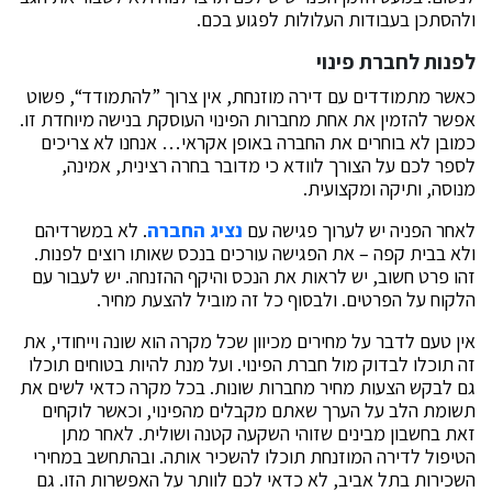
ולהסתכן בעבודות העלולות לפגוע בכם.
לפנות לחברת פינוי
כאשר מתמודדים עם דירה מוזנחת, אין צרוך ”להתמודד“, פשוט
אפשר להזמין את אחת מחברות הפינוי העוסקת בנישה מיוחדת זו.
כמובן לא בוחרים את החברה באופן אקראי… אנחנו לא צריכים
לספר לכם על הצורך לוודא כי מדובר בחרה רצינית, אמינה,
מנוסה, ותיקה ומקצועית.
לאחר הפניה יש לערוך פגישה עם
נציג החברה
. לא במשרדיהם
ולא בבית קפה – את הפגישה עורכים בנכס שאותו רוצים לפנות.
זהו פרט חשוב, יש לראות את הנכס והיקף ההזנחה. יש לעבור עם
הלקוח על הפרטים. ולבסוף כל זה מוביל להצעת מחיר.
אין טעם לדבר על מחירים מכיוון שכל מקרה הוא שונה וייחודי, את
זה תוכלו לבדוק מול חברת הפינוי. ועל מנת להיות בטוחים תוכלו
גם לבקש הצעות מחיר מחברות שונות. בכל מקרה כדאי לשים את
תשומת הלב על הערך שאתם מקבלים מהפינוי, וכאשר לוקחים
זאת בחשבון מבינים שזוהי השקעה קטנה ושולית. לאחר מתן
הטיפול לדירה המוזנחת תוכלו להשכיר אותה. ובהתחשב במחירי
השכירות בתל אביב, לא כדאי לכם לוותר על האפשרות הזו. גם