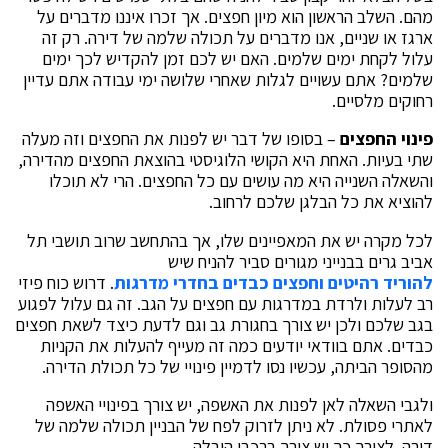
מהם. השלב הראשון הוא מיון חפצים. אך זכרו איננו מדברים על
ארגז או שניים, אנו מדברים על תכולה שלמה של דירה. רק זה
עלול לקחת ימים שלמים. האם יש לכם זמן להקדיש לכך ימים
שלמים? אתם עשויים לגלות שאחרי שלושה ימי עבודה אתם עדיין
רחוקים מלסיים.
פינוי החפצים
– בסופו של דבר יש לפנות את החפצים וזה מעלה
שתי בעיות. האחת היא הקושי הלוגיסטי בהוצאת החפצים מהדירה,
והשאלה השנייה היא מה עושים עם כל החפצים. הרי לא תוכלו
להוציא את כל הבלגן שלכם לרחוב.
לכל מקרה יש את המאפיינים שלו, אך בהתחשב שרוב תושבי תל
אביב גרים בבנייני מגורים סביר להניח שיש
להוריד רהיטים וחפצים כבדים בחדרי מדרגות
. דרוש כוח פיזי
רב לעלות ולרדת במדרגות עם חפצים על הגב. זה גם עלול לפגוע
בגב שלכם ולכן יש צורך בחגורת גב וגם לדעת כיצד לשאת חפצים
כבדים. אתם בוודאי יודעים כמה זה מעייף להעלות את הקניות
מהסופר הביתה, עכשיו נסו לדמיין פינויי של כל תכולת הדירה.
ולגבי השאלה לאן לפנות את האשפה, יש צורך בפינויי האשפה
לאתרי פסולת. לא ניתן לזרוק לפח של הבניין תכולה שלמה של
דירה. לצורך כך יש צורך ברכבי הובלה.