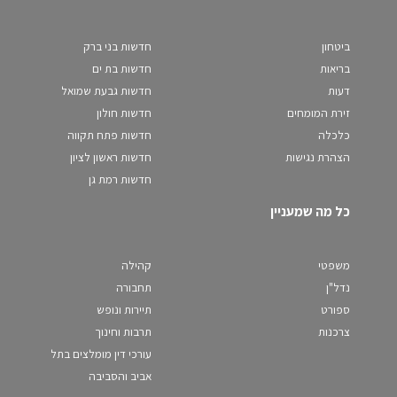
ביטחון
חדשות בני ברק
בריאות
חדשות בת ים
דעות
חדשות גבעת שמואל
זירת המומחים
חדשות חולון
כלכלה
חדשות פתח תקווה
הצהרת נגישות
חדשות ראשון לציון
חדשות רמת גן
כל מה שמעניין
משפטי
קהילה
נדל"ן
תחבורה
ספורט
תיירות ונופש
צרכנות
תרבות וחינוך
עורכי דין מומלצים בתל
אביב והסביבה