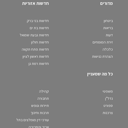
מדורים
חדשות אזוריות
ביטחון
חדשות בני ברק
בריאות
חדשות בת ים
דעות
חדשות גבעת שמואל
זירת המומחים
חדשות חולון
כלכלה
חדשות פתח תקווה
הצהרת נגישות
חדשות ראשון לציון
חדשות רמת גן
כל מה שמעניין
משפטי
קהילה
נדל"ן
תחבורה
ספורט
תיירות ונופש
צרכנות
תרבות וחינוך
עורכי דין מומלצים בתל
אביב והסביבה