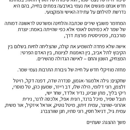
חדש אנחנו פוגשים את נעמי בארבעה צמתים בחייה, בהם היא
נדרשת להילחם על עתידה האישי והמקצועי.
המחזמר משובץ שירים שכתבה והלחינה ומשרטט לראשונה דמותה
של שמר לא כמיתוס לאומי אלא כפי שהייתה באמת: יוצרת
מורכבת, פמיניסטית פורצת דרך,
אישה שלא פחדה להשמיע את קולה, שהצליחה לחיות בשלום בין
הקיבוץ לתל אביב, בין האמנות לציונות, בין האדם הפרטי:
המצחיק, השנון והחם – לאישה הגדולה מהשירים.
מחזה מוזיקלי חדש על חייה של גיבורת התרבות נעמי שמר.
שחקנים: גילה אלמגור-אגמון, סנדרה שדה, דפנה דקל, רויטל
זלצמן, רוני דלומי, הילה שלו, דב רייזר, שמעון כהן, טל מוסרי,
ריקי בליך, מתן שביט, נדיר אלדד, שחר ישי,
תובל שפיר, מיכל ברנד, רונית אפל, אלכסה לרנר, נירית
אהרוני-שוויצר, עמית זיתון, מיטל נוטיק, אוראל איזקיל, אור משיח,
עמית גיל, דניאל חסין, רוני סתיו, חנן שוורצברג
משך ההצגה: שעתיים