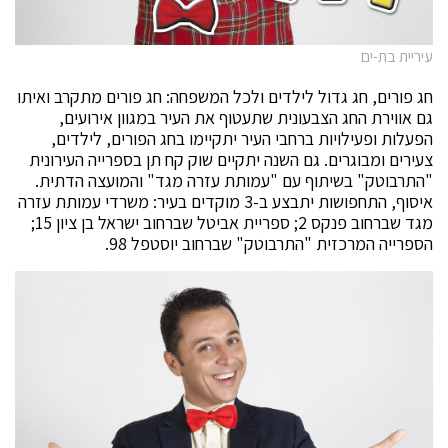
עיריית בת-ים
חג פורים, חג גדול לילדים ולכל המשפחה: חג פורים מתקרב ואיתו
גם אווירת החג הצבעונית שתעטוף את העיר במגוון אירועים,
הפעלות ופעילויות ברחבי העיר יתקיימו בחג הפורים, לילדים,
צעירים ומבוגרים. גם השנה יתקיים שוק קח תן בספרייה העירונית
"התרבוטק" בשיתוף עם "עמותת עזרה מגד" והמועצה הדתית.
איסוף, התחפושות יתבצע ב-3 מוקדים בעיר: משרדי עמותת עזרה
מגד שברחוב פנקס 2; ספריית אביטל שברחוב ישראל בן ציון 15;
הספרייה המרכזית "התרבוטק" שברחוב יוסטפל 98.