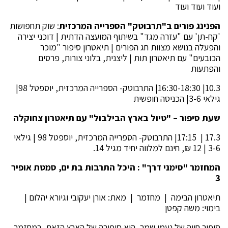
ועוד ועוד ועוד
הפנינג פורים ב"תרבוטק" הספרייה המרכזית
: שוק תחפושות
'קח-תן' עם "עזרה מגד" בשיתוף המועצה הדתית | דוכני יצירה
והפעלה בנושא מצוות חג הפורים | תיאטרון סיפור "מוכר
הכובעים" עם תיאטרון תות | ליצנית, בלוני צורות, פרסים
והפתעות
10.3| 16:30-18:30| התרבוטק- הספרייה המרכזית, יוספטל 98|
גילאי 3-6| הכניסה חופשית
שעת סיפור – "טיול בארץ הבילבול" עם תיאטרון צחוקלה
17.3 | 17:15| התרבוטק- הספרייה המרכזית, יוספטל 98 | גילאי
3-6 | 12 ₪, חינם למלווה יחיד מגיל 14.
המחזמר "סימני דרך" : היכל התרבות בת ים, סמטת אופיר
3
תיאטרון הבימה | מחזמר | מאת: אורן יעקובי וגיורא יהלום |
בימוי: משה קפטן
סיפור חייה של נעמי שמר, הוא סיפורה של הארץ הזאת. במחזמר