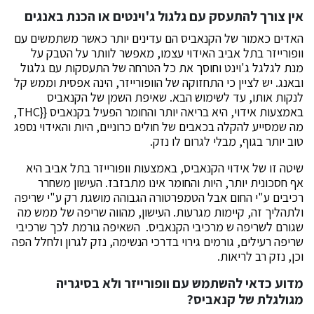
אין צורך להתעסק עם גלגול ג'וינטים או הכנת באנגים
האדים כאמור של הקנאביס הם עדינים יותר כאשר משתמשים עם
וופורייזר בתל אביב האידוי עצמו, מאפשר לוותר על הטבק על
מנת לגלגל ג'וינט וחוסך את כל הטרחה של התעסקות עם גלגול
ובאנג. יש לציין כי התחזוקה של הוופורייזר, הינה אפסית וממש קל
לנקות אותו, עד לשימוש הבא. שאיפת השמן של הקנאביס
באמצעות אידוי, היא בריאה יותר והחומר הפעיל בקנאביס {{THC,
מה שמסייע להקלה בכאבים של חולים כרוניים, היות והאידוי נספג
טוב יותר בגוף, מבלי לגרום לו נזק.
שיטה זו של אידוי הקנאביס, באמצעות וופורייזר בתל אביב היא
אף חסכונית יותר, היות והחומר אינו מתבזבז. העישון משחרר
רכיבים ע"י החום אבל הטמפרטורה הגבוהה מושגת רק ע"י שריפה
ולתהליך זה, קיימות מגרעות. העישון, מהווה שריפה של ממש מה
שגורם לשריפה ש מרכיבי הקנאביס. השאיפה גורמת לכך שרכיבי
שריפה רעילים, גורמים גירוי בדרכי הנשימה, נזק לגרון ולחלל הפה
וכן, נזק רב לריאות.
מדוע כדאי להשתמש עם וופורייזר ולא בסיגריה
מגולגלת של קנאביס?