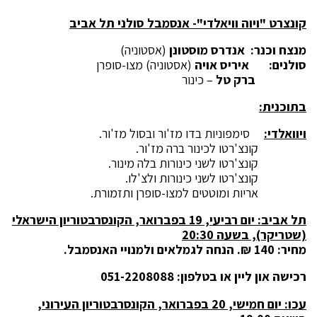
קונצרט "ויוה וויאלדי"- אנסמבל סולני תל אביב
מנצח וכנר:
אנדרס מוסטונן
(אסטוניה)
סולנים: איריס אויה
(אסטוניה) מצו-סופרן
ברק טל
– כינור
בתוכנית:
ויוואלדי:
סימפוניות בדו מז'ור ובסול מז'ור.
קונצ'רטו לכינור ברה מז'ור.
קונצ'רטו לשני כינורות בלה מינור.
קונצ'רטו לשני כינורות ולצ'לו.
אריות ומוטטים למצו-סופרן ותזמורת
.
תל אביב: יום רביעי, 19 בפברואר, הקונסרבטוריון הישראלי
(שטריקר), בשעה 20:30
מחיר: 140 ₪. הנחה לגמלאים ולמנויי האנסמבל.
רכישה און ליין
או בטלפון: 051-2208088
עכו: יום חמישי, 20 בפברואר, הקונסרבטוריון העירוני,