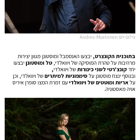
צילום יחצ Andres-Mustonen
בתוכנית הקונצרט,
יבצעו
האנסמבל ומוסטונן מגוון יצירות
מרהיבות
על טהרת המוסיקה של ויוואלדי,
טל ומוסטונן
יבצעו
יחד
קונצ'רטי לשני כינורות
של ויוואלדי
,
ובנוסף ינצח מוסטונן על
סימפוניות למיתרים
של ויוואלדי, וכן
על
אריות ומוטטים של ויוואלדי
עם זמרת המצו סופרן איריס
אויה מאסטוניה.