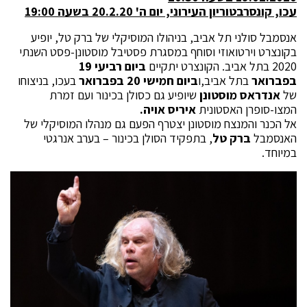
עכו, קונסרבטוריון העירוני, יום ה' 20.2.20 בשעה 19:00
אנסמבל סולני תל אביב, בניהולו המוסיקלי של ברק טל, יופיע
בקונצרט וירטואוזי וסוחף במסגרת פסטיבל מוסטונן-פסט השנתי
2020 בתל אביב. הקונצרט יתקיים
ביום רביעי 19
בפברואר
בתל אביב,ו
ביום חמישי 20 בפברואר
בעכו, בניצוחו
של
אנדראס מוסטונן
שיופיע גם כסולן בכינור ועם זמרת
המצו-סופרן האסטונית
איריס אויה.
אל הכנר והמנצח מוסטונן יצטרף הפעם גם מנהלו המוסיקלי של
האנסמבל
ברק טל
, בתפקיד הסולן בכינור – בערב אנרגטי
במיוחד.