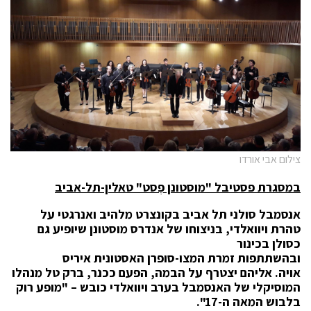
צילום אבי אורדו
במסגרת פסטיבל "מוסטונן פֶסט" טאלין-תל-אביב
אנסמבל סולני תל אביב בקונצרט מלהיב ואנרגטי על
טהרת ויוואלדי, בניצוחו של אנדרס מוסטונן שיופיע גם
כסולן בכינור
ובהשתתפות זמרת המצו-סופרן האסטונית איריס
אויה.
אליהם יצטרף על הבמה, הפעם ככנר, ברק טל מנהלו
המוסיקלי של האנסמבל בערב ויוואלדי כובש – "מופע רוק
בלבוש המאה ה-17".