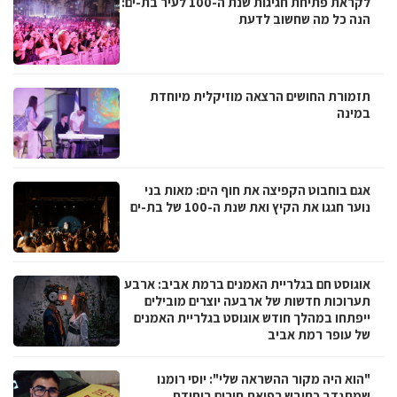
לקראת פתיחת חגיגות שנת ה-100 לעיר בת-ים:
הנה כל מה שחשוב לדעת
תזמורת החושים הרצאה מוזיקלית מיוחדת
במינה
אגם בוחבוט הקפיצה את חוף הים: מאות בני
נוער חגגו את הקיץ ואת שנת ה-100 של בת-ים
אוגוסט חם בגלריית האמנים ברמת אביב: ארבע
תערוכות חדשות של ארבעה יוצרים מובילים
ייפתחו במהלך חודש אוגוסט בגלריית האמנים
של עופר רמת אביב
"הוא היה מקור ההשראה שלי": יוסי רומנו
שמתנדב כחובש רפואת חירום ביחידת