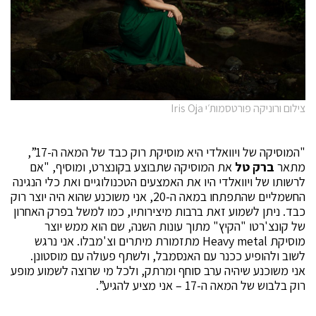
צילום ורוניקה פורטסמות׳י Iris Oja
"המוסיקה של ויוואלדי היא מוסיקת רוק כבד של המאה ה-17”,
מתאר
ברק טל
את המוסיקה שתבוצע בקונצרט, ומוסיף, "אם
לרשותו של ויוואלדי היו את האמצעים הטכנולוגיים ואת כלי הנגינה
החשמליים שהתפתחו במאה ה-20, אני משוכנע שהוא היה יוצר רוק
כבד. ניתן לשמוע זאת ברבות מיצירותיו, כמו למשל בפרק האחרון
של קונצ'רטו "הקיץ" מתוך עונות השנה, שם הוא ממש יוצר
מוסיקת
Heavy metal
מתזמורת מיתרים וצ'מבלו. אני נרגש
לשוב ולהופיע ככנר עם האנסמבל, ולשתף פעולה עם מוסטונן.
אני משוכנע שיהיה ערב סוחף ומרתק, ולכל מי שרוצה לשמוע מופע
רוק בלבוש של המאה ה-17 – אני מציע להגיע”.