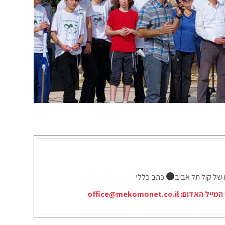
 של קול תל אביב
כתב כללי
המייל האדום:
office@mekomonet.co.il