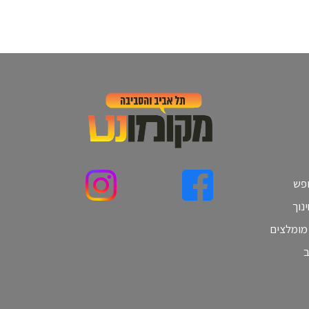
ופש
נוך
 מומלצים
ב