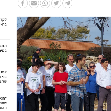
בת-י
תזמו
במינ
אגם 
של ב
"הוא 
שמתנ
האופ