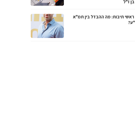
בן ז"ל
ראשי תיבות: מה ההבדל בין תמ"א
ע?