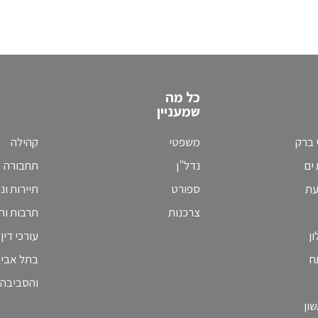
כל מה
שמעניין
 ברק
משפטי
קהילה
ים
נדל"ן
תחבורה
עת
ספורט
תיירות ונ
צרכנות
תרבות וחי
ן
עורכי דין
ח
בתל אבי
והסביבה
ון