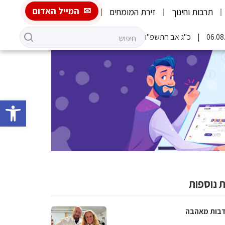
המייל האדום
תרבות וחינוך
זירת המומחים
כ"ג אב התשפ"ו
פתח סרגל 
 נוספות
בות מאהבה