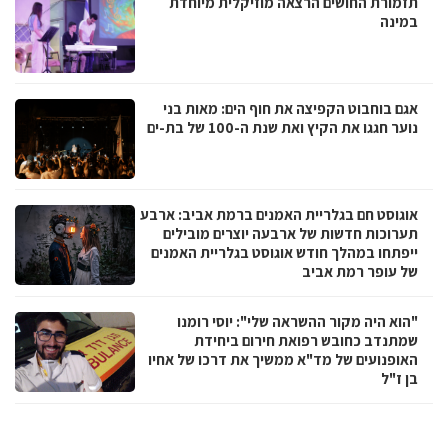
תזמורת החושים הרצאה מוזיקלית מיוחדת
במינה
אגם בוחבוט הקפיצה את חוף הים: מאות בני
נוער חגגו את הקיץ ואת שנת ה-100 של בת-ים
אוגוסט חם בגלריית האמנים ברמת אביב: ארבע
תערוכות חדשות של ארבעה יוצרים מובילים
ייפתחו במהלך חודש אוגוסט בגלריית האמנים
של עופר רמת אביב
"הוא היה מקור ההשראה שלי": יוסי רומנו
שמתנדב כחובש רפואת חירום ביחידת
האופנועים של מד"א ממשיך את דרכו של אחיו
בן ז"ל