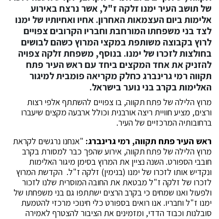
של תושב העיר ימנו זלקה ז"ל, אשר נרצח באירוע
אלימות ביום העצמאות האחרון. אחיו ואחיותיו של ימנו
לצד בני משפחתו המורחבת וחבריו הקרובים צפויים
לרוץ בקבוצה משותפת במקצי המרוץ כשהם לבושים
בחולצות לזכרו של ימנו. בנוסף, משפחת זלקה צפויה
להזניק את אחד המקצים ביחד עם ראש העיר פתח
תקווה רמי גרינברג כחלק מקריאה פומבית למיגור
האלימות בקרב בני נוער בישראל.
מרוץ הלילה של פתח תקווה, בו צפויים להשתתף אלפי רצות
ורצים, מציע חוויית ריצה אורבנית וכולל ארבעה מקצים שיעברו
ברחובותיה המרכזיים של העיר.
ראש העיר פתח תקווה, רמי גרינברג:
"אנחנו נרגשים לקראת
מרוץ הלילה של פתח תקווה, אירוע שהפך כבר למסורת בקרב
חובבי הספורט. השנה נציין את המרוץ בסימן מיגור האלימות
ונקדיש אותו לזכרו של ימנו (בנימין) זלקה ז"ל. הקדשת המרוץ
לזכרו של זלקה ז"ל מבטאת את החובה המוסרית שלנו לזכור
ולפעול ואנו שמחים כי בקרב הרצים ישתתפו גם בני משפחתו של
ימנו ז"ל וחבריו. אנו רואים בספורט כלי חינוכי מרכזי להטמעת
סובלנות וכבוד הדדי, ומזמינים את הציבור להצטרף לאמירה