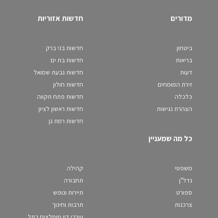
מדורים
חדשות אזוריות
ביטחון
חדשות בני ברק
בריאות
חדשות בת ים
דעות
חדשות גבעת שמואל
זירת המומחים
חדשות חולון
כלכלה
חדשות פתח תקווה
הצהרת נגישות
חדשות ראשון לציון
חדשות רמת גן
כל מה שמעניין
משפטי
קהילה
נדל"ן
תחבורה
ספורט
תיירות ונופש
צרכנות
תרבות וחינוך
עורכי דין מומלצים בתל