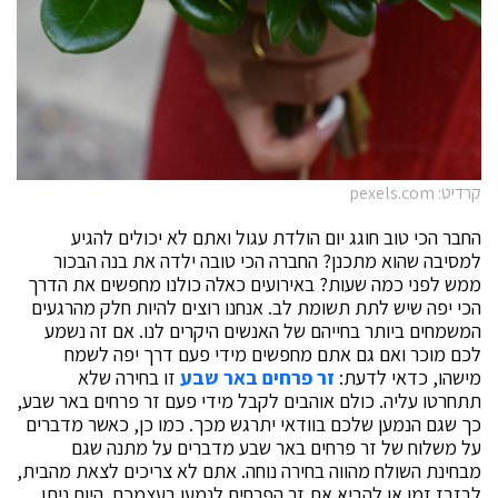
קרדיט: pexels.com
החבר הכי טוב חוגג יום הולדת עגול ואתם לא יכולים להגיע
למסיבה שהוא מתכנן? החברה הכי טובה ילדה את בנה הבכור
ממש לפני כמה שעות? באירועים כאלה כולנו מחפשים את הדרך
הכי יפה שיש לתת תשומת לב. אנחנו רוצים להיות חלק מהרגעים
המשמחים ביותר בחייהם של האנשים היקרים לנו. אם זה נשמע
לכם מוכר ואם גם אתם מחפשים מידי פעם דרך יפה לשמח
מישהו, כדאי לדעת:
זר פרחים באר שבע
זו בחירה שלא
תתחרטו עליה. כולם אוהבים לקבל מידי פעם זר פרחים באר שבע,
כך שגם הנמען שלכם בוודאי יתרגש מכך. כמו כן, כאשר מדברים
על משלוח של זר פרחים באר שבע מדברים על מתנה שגם
מבחינת השולח מהווה בחירה נוחה. אתם לא צריכים לצאת מהבית,
לבזבז זמן או להביא את זר הפרחים לנמען בעצמכם. היום ניתן