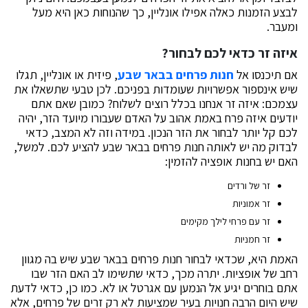
לבצע הזמנות כאלה אפילו אונליין, כך שהנוחות כאן היא מעל
ומעבר.
איזה זר כדאי לכם לבחור?
אם תיכנסו אל
חנות פרחים בבאר שבע
, פיזית או אונליין, תגלו
שיש אינספור אפשרויות שעומדות בפניכם. לכן טבעי שתשאלו את
עצמכם: איזה זר אנחנו בכלל רוצים לשלוח? כמובן שאם אתם
יודעים איזה פרח באמת אהוב על האדם שעבורו מיועד הזר, יהיה
לכם קל יותר לבחור את הזר הנכון. במידה וזה לא המצב, כדאי
לבדוק מה יש לאותה חנות פרחים בבאר שבע להציע לכם. למשל,
האם יש בחנות אופציה להזמין:
זר של ורדים
זר אמוניות
זר עם פרחי לילך מקימים
זר חמניות
האמת היא, שכדאי לבחור חנות פרחים בבאר שבע שיש בה מגוון
רחב של אופציות. יתרה מכך, כדאי שתשימו לב האם הזר שבו
אתם בוחרים יגיע אל הנמען עם אגרטל או לא. כמו כן, כדאי לדעת
שיש היום הרבה חנויות בעיר שמציעות לא רק זרים של פרחים, אלא