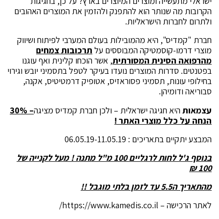
ישראלי מתעשייה ומוצרים המיוצרים בארץ? על כן, בחגיגות
הקרובות מה שנותר הוא להתפנק ולהזמין את המוצרים האהובים
ולתרום לחברות הישראליות.
חברת "קמדיס", היא מהמובילות בעולם המערבי לפיתוח ושיווק
מוצרי דרמו-קוסמטיקה המבוססים על
תרכובות צמחים
מהרפואה הסינית המסורתית
, אשר הוכחו קלינית ואף עוגנו
בפטנטים. סדרות המוצרים נועדו בעיקר לטפל בתסמיני יובש וגירוי
בחילופי עונות, תסמיני פסוראזיס, אטופיק דרמטיטיס, אקנה,
סבוריאה ודומיהן.
עצמאות
היא חגיגה ישראלית – ולכן חברת קמדיס מציגה
– 30%
הנחה על כלל מוצרי האתר !
המבצע יתקיים בתאריכים : 06.05.19-11.05.19
בנוסף ג'ל לחות לרגליים 100 מ"ל מתנה ! מעל לקנייה של
100 ₪
מהתאריך ה5.5 עד לזמן בלתי מוגבל !!
לאתר הרכישה – https://www.kamedis.co.il/