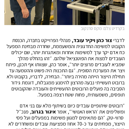
בקרדיט צלם: מקס סרנקוב
לדברי
צור כהן
ויקיר עובד,
מנהלי הפרוייקט בחברה, הכנסת
הקובוט למשימה החדגונית והמשעממת, שחררה מבחינת המפעל
כח אדם יקר ערך למשימות אחרות ומאתגרות יותר, שם יכולים
העובדים למצות את הפוטנציאל שלהם. ״זהו בהחלט מהלך
שמביא לעובדים מרוצים יותר״, אומר כהן, שצוותו אף תכנן, פיתח
ויצר את המערכת הסופית. ״גם התכנות היה פשוט וההטמעה עד
תחילת הייצור הייתה מהירה ביותר״. הבחירה, לדבריו, בקובוט ולא
ברובוט תעשייתי נבעה מהרצון להימנע ממגבלות, דוגמת גידור
הסביבה בה פועלים הרובוטים התעשייתים והעובדה שהקובוטים
תופסים, משמעותית, פחות שטח רצפה במפעל.
״רובוטים שיתופיים עובדים כיום בשיתוף מלא עם בני אדם
ומשלימים את ׳הראש האנושי׳״, אומר
איגור בגרוב
, מנכ״ל
סרווי-טק. ״הם מתאימים למגוון משימות במפעלים ועל פסי
הייצור, מפחיתים עד כ-70 אחוז מפציעות עובדים ומשחררים לא