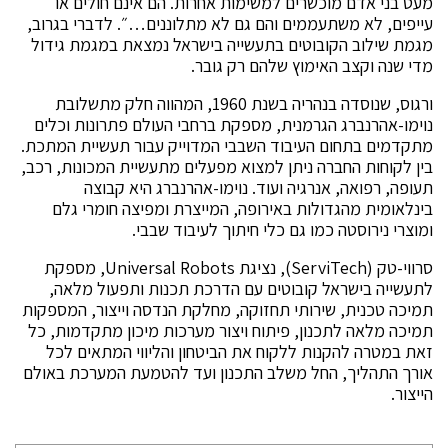
מעט בני אדם מוכשרים למשימות אחרות. הם אינם חולים או
עייפים, לא משתעממים והם גם לא מתלוננים…״. לדברי בגרוב,
מגמת שילוב הקובוטים בתעשייה בישראל נמצאת במגמת גידול
מדי שנה וקצב האימוץ שלהם רק גובר.
ורגוס, שנוסדה בנהריה בשנת 1960, המהווה חלק מתשלובת
נוימו-אהרנברג הגרמנית, מספקת ברחבי העולם פתרונות וכלים
מתקדמים בתחום העיבוד השבבי המדוייק עבור תעשיית המתכת.
בין לקוחות החברה ניתן למצוא מפעלים מתעשיית המכונות, רכב,
תעופה, רפואה, אנרגיה ועוד. נוימו-אהרנברג היא קבוצה
בינלאומית מהגדולות באירופה, המייצרת ומפיצה חומרי גלם
ומוצרי נירוסטה כמו גם כלי חיתוך לעיבוד שבבי.
סרווי-טק (ServiTech), נציגת Universal Robots, מספקת
לתעשייה בישראל קובוטים עם הדרכת תכנות ותפעול מלאה,
תמיכה טכנית, שירותי תחזוקה, מחלקת הנדסה וייצור, המספקות
תמיכה מלאה לתכנון, פיתוח ויצור מערכות מיכון מתקדמות, כל
זאת במטרה להקנות ללקוח את הביטחון והליווי המתאים לכל
אורך התהליך, החל משלב התכנון ועד להטמעת המערכת באולם
הייצור.