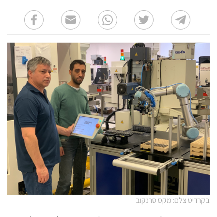
בקרדיט צלם: מקס סרנקוב