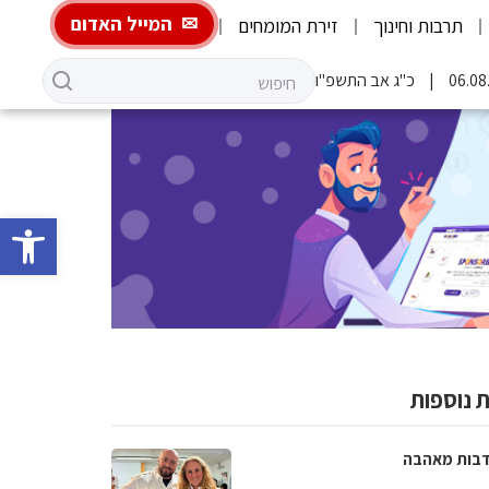
המייל האדום
תרבות וחינוך
זירת המומחים
כ"ג אב התשפ"ו
פתח סרגל 
 נוספות
בות מאהבה