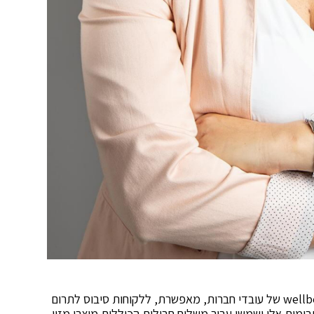
חברת סיבוס, המספקת שירותים המשפרים את ה-wellbeing של עובדי חברות, מאפשרת, ללקוחות סיבוס לתרום
מות אלו ישמשו עבור משלוח חבילות הכוללות מוצרי מזון