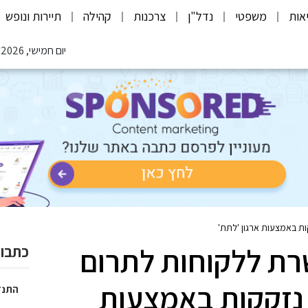
אות
משפטי
נדל"ן
צרכנות
קהילה
תיירות ונופש
יום חמישי, 06.08.2026
 באמצעות ארגון 'לתת'
ת ללקוחות לתרום
כתבות
נזקקות באמצעות
התנד