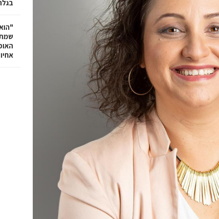
בגלר
"הוא 
שמתנ
האופ
אחיו 