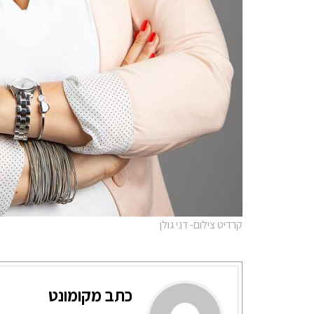
קרדיט צילום- דני גולן
כתב מקומונט