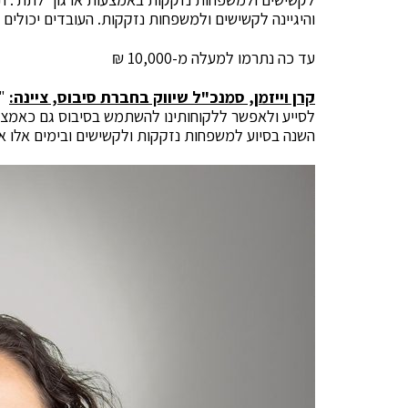
והיגיינה לקשישים ולמשפחות נזקקות. העובדים יכולים לבחור לתרום 10/50/100/200 ₪ 
עד כה נתרמו למעלה מ-10,000 ₪
קרן וייזמן, סמנכ"ל שיווק בחברת סיבוס, ציינה:
"ב
לסייע ולאפשר ללקוחותינו להשתמש בסיבוס גם כאמצעי
השנה בסיוע למשפחות נזקקות ולקשישים ובימים אלו אף