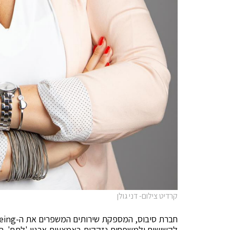
קרדיט צילום- דני גולן
לקשישים ולמשפחות נזקקות באמצעות ארגון 'לתת'. תרו