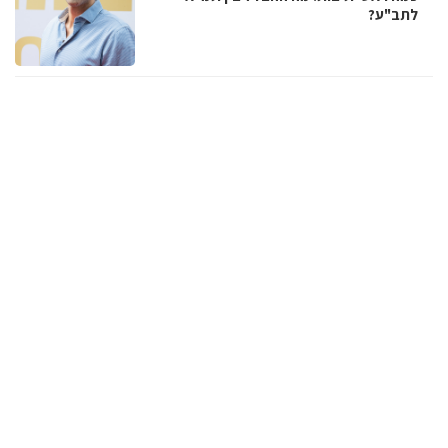
לתב"ע?