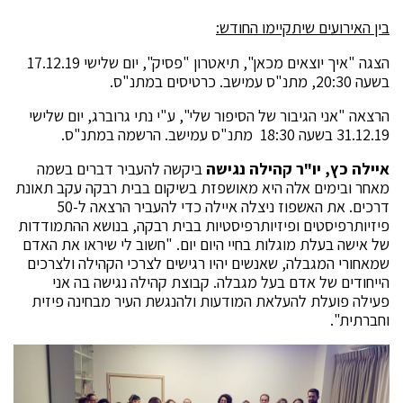
בין האירועים שיתקיימו החודש:
הצגה "איך יוצאים מכאן", תיאטרון "פסיק", יום שלישי 17.12.19
בשעה 20:30, מתנ"ס עמישב. כרטיסים במתנ"ס.
הרצאה "אני הגיבור של הסיפור שלי", ע"י נתי גרוברג, יום שלישי
31.12.19 בשעה 18:30 מתנ"ס עמישב. הרשמה במתנ"ס.
איילה כץ, יו"ר קהילה נגישה
ביקשה להעביר דברים בשמה
מאחר ובימים אלה היא מאושפזת בשיקום בבית רבקה עקב תאונת
דרכים. את האשפוז ניצלה איילה כדי להעביר הרצאה ל-50
פיזיותרפיסטים ופיזיותרפיסטיות בבית רבקה, בנושא ההתמודדות
של אישה בעלת מוגלות בחיי היום יום. "חשוב לי שיראו את האדם
שמאחורי המגבלה, שאנשים יהיו רגישים לצרכי הקהילה ולצרכים
הייחודים של אדם בעל מגבלה. קבוצת קהילה נגישה בה אני
פעילה פועלת להעלאת המודעות ולהנגשת העיר מבחינה פיזית
וחברתית".