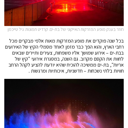
חוזר בענק מופע המזרקות האייקוני של בת-ים. קרדיט תמונות: גיל טייכמן
בכל שנה פוקדים את מופע המזרקות מאות אלפי מבקרים מכל
רחבי הארץ, והוא הפך כבר מזמן לאחד מסמלי הקיץ של האירועים
בבת-ים – אירוע שמושך אליו משפחות, צעירים ותיירים שבאים
לחוות את הקסם מקרוב. גם השנה, במסגרת אירועי "קיץ של
אריות", בת-ים ממשיכה להוכיח שהיא יודעת להציע לקהל הרחב
חוויות בלתי נשכחות – חדשניות, איכותיות ומרגשות .