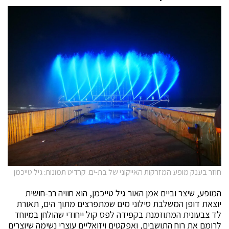
חוזר בענק מופע המזרקות האייקוני של בת-ים. קרדיט תמונות: גיל טייכמן
המופע, שיצר וביים אמן האור גיל טייכמן, הוא חוויה רב-חושית
יוצאת דופן המשלבת סילוני מים שמתפרצים מתוך הים, תאורת
לד צבעונית המתוזמנת בקפידה לפס קול ייחודי שהולחן במיוחד
לרומם את רוח התושבים, ואפקטים ויזואליים עוצרי נשימה שיוצרים