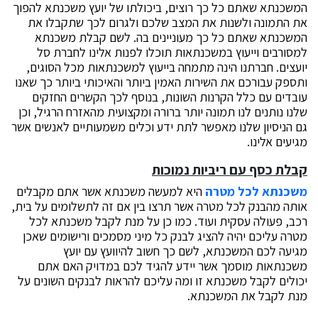
המשכנתא שאתם כל כך רוצים, ביכולתו של יועץ משכנתא להפוך
את התמונה ולשנות את המצב שלכם ולגרום לכך שתקבלו את
המשכנתא שאתם כל כך מעוניינים בה. לשם קבלת משכנתא
למסורבים וייעוץ במשכנתאות תוכלו לפנות אלינו לחברת סל
יועצים. חברתנו הינה מתמחה בייעוץ למשכנתאות מכל הסוגים,
ותספק עבורכם את השירות האמין ביותר והאיכותי ביותר כך שאנו
עובדים עם כלל הקרנות השונות, בנוסף לכך הקשרים החזקים
שלנו נותנים לנו תמונה יותר ברורה ומקצועית מהאזרח הרגיל, וכן
גם הניסיון שלנו מאפשר לתת ידע וכלים משמעותיים לאנשים אשר
מגיעים אלינו.
קבלת כסף עם ריביות נמוכות
משכנתא לכל מטרה
היא למעשה משכנתא אשר אתם מקבלים
אותה מהבנק לכל מטרה אשר תרצו בין אם זה לתשלומים על בית,
רכב, פעולה עסקית ועוד. כמו כן על מנת לקבל משכנתא לכל
מטרה עליכם יהיה להציג לבנק כל מיני מסמכים ורישומים שאכן
מגיעה לכם המשכנתא, לשם כך חשוב להיוועץ עם יועץ
משכנתאות מוסמך אשר יידע להגיד לכם במדויק האם אתם
יכולים לקבל משכנתא זו ומה עליכם להראות לבנקים השונים על
מנת לקבל את המשכנתא.