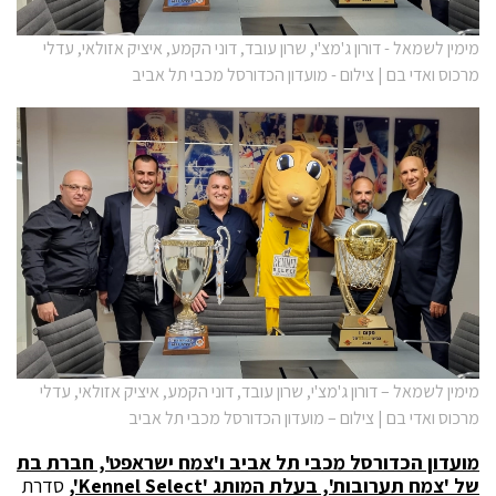
מימין לשמאל - דורון ג'מצ'י, שרון עובד, דוני הקמע, איציק אזולאי, עדלי
מרכוס ואדי בם | צילום - מועדון הכדורסל מכבי תל אביב
מימין לשמאל – דורון ג'מצ'י, שרון עובד, דוני הקמע, איציק אזולאי, עדלי
מרכוס ואדי בם | צילום – מועדון הכדורסל מכבי תל אביב
מועדון הכדורסל מכבי תל אביב ו'צמח ישראפט', חברת בת
של 'צמח תערובות', בעלת המותג '
Kennel Select
',
סדרת