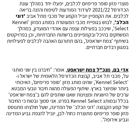
מוצרי מזון סופר פרימיום לכלבים, יפעלו יחד במהלך עונת
הכדורסל 2021/22 לעידוד המודעות לטיפוח והזנה בריאה
לכלבים. את הקמפיין יוביל הקמע של מכבי מתל אביב
'דוני
הכלב'
, לבוש בגופיית מכבי המעוטרת במותג המזון 'Kennel
Select', שיככב בפעילות ענפה עם אוהדי המועדון, במהלך
המשחקים בהיכל ובקמפיינים ברשתות החברתיות, וכן בפרויקטים
בשיתוף 'צמח ישראפט', בהם תתורגם האהבה לכלבים לפעילויות
במגוון רבדים חברתיים.
אדי בם, מנכ"ל צמח ישראפט
, אומר: "חיברנו בין שני מותגי
על, מכבי תל אביב, קבוצת הכדורסל הלאומית של ישראל ו-
'Kennel Select', שהינו מותג מזון 'סופר פרימיום', האיכותי
ביותר שמיוצר בארץ. שיתוף הפעולה מהווה חיבור טבעי המבטא
ערכים של הישגיות ומצוינות שאנו שותפים להם ב'צמח ישראפט'
בכלל ובמותג Kennel Select בפרט. אני סמוך ובטוח כי החיבור
של קמע הקבוצה 'דוני הכלב' של המדינה, שעל חולצתו מתנוסס
מזון סופר פרימיום מתוצרת כחול-לבן, יוביל להנפת גביע המדינה
וגביע אירופה".