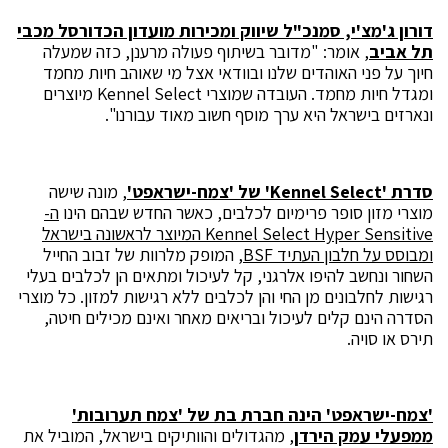
דורון ג'מצ'י, סמנכ"ל שיווק ומכירות מועדון הכדורסל מכבי
תל אביב
, אומר: "מדובר בשיתוף פעולה מרענן, כזה שמעלה
חיוך על פני האוהדים שלנו ובוודאי אצל מי שאוהב חיות מחמד
ומגדל חיות מחמד. העובדה שמוצרי Kennel Select מיוצרים
ונארזים בישראל היא ערך מוסף חשוב מאוד עבורנו".
סדרת '
Kennel Select
' של 'צמח-ישראפט'
, מונה שישה
מוצרי מזון סופר פרימיום לכלבים, כאשר החדש שבהם הינו
ה-
Kennel Select Hyper Sensitive
המיוצר לראשונה בישראל
ומבוסס על חלבון העתיד
BSF
, המופק מלרוות של זבוב החייל
השחור ונחשב להיפו אלרגני, קל לעיכול ומתאים הן לכלבים בעלי
רגישות לחלבונים מן החי והן לכלבים ללא רגישות למזון. כל מוצרי
הסדרה הינם קלים לעיכול ובריאים מאחר ואינם מכילים חיטה,
תירס או סויה.
'צמח-ישראפט' הינה חברת בת של 'צמח תערובות'
ממפעלי עמק הירדן
, מהגדולים והוותיקים בישראל, המוביל את