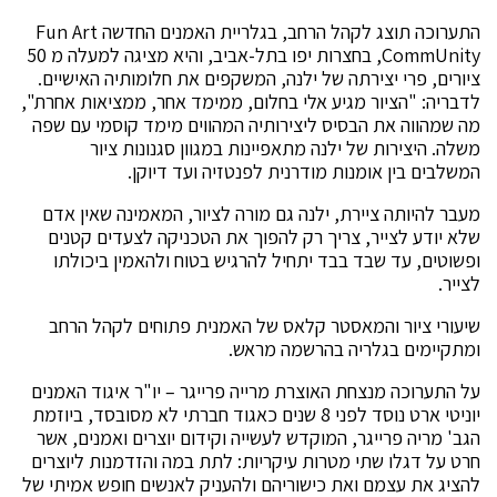
התערוכה תוצג לקהל הרחב, בגלריית האמנים החדשה Fun Art
CommUnity, בחצרות יפו בתל-אביב, והיא מציגה למעלה מ 50
ציורים, פרי יצירתה של ילנה, המשקפים את חלומותיה האישיים.
לדבריה: "הציור מגיע אלי בחלום, ממימד אחר, ממציאות אחרת",
מה שמהווה את הבסיס ליצירותיה המהווים מימד קוסמי עם שפה
משלה. היצירות של ילנה מתאפיינות במגוון סגנונות ציור
המשלבים בין אומנות מודרנית לפנטזיה ועד דיוקן.
מעבר להיותה ציירת, ילנה גם מורה לציור, המאמינה שאין אדם
שלא יודע לצייר, צריך רק להפוך את הטכניקה לצעדים קטנים
ופשוטים, עד שבד בבד יתחיל להרגיש בטוח ולהאמין ביכולתו
לצייר.
שיעורי ציור והמאסטר קלאס של האמנית פתוחים לקהל הרחב
ומתקיימים בגלריה בהרשמה מראש.
על התערוכה מנצחת האוצרת מרייה פרייגר – יו"ר איגוד האמנים
יוניטי ארט נוסד לפני 8 שנים כאגוד חברתי לא מסובסד, ביוזמת
הגב' מריה פרייגר, המוקדש לעשייה וקידום יוצרים ואמנים, אשר
חרט על דגלו שתי מטרות עיקריות: לתת במה והזדמנות ליוצרים
להציג את עצמם ואת כישוריהם ולהעניק לאנשים חופש אמיתי של