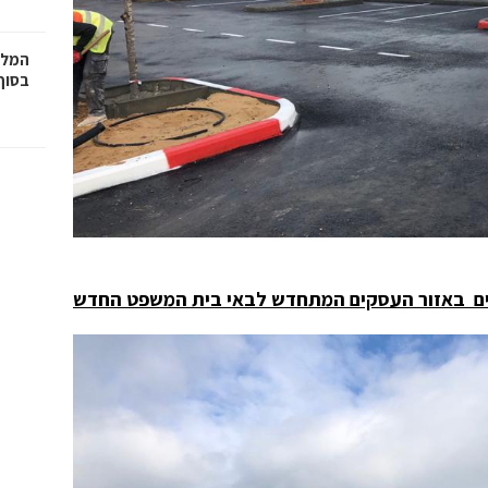
המלצ
בסוף