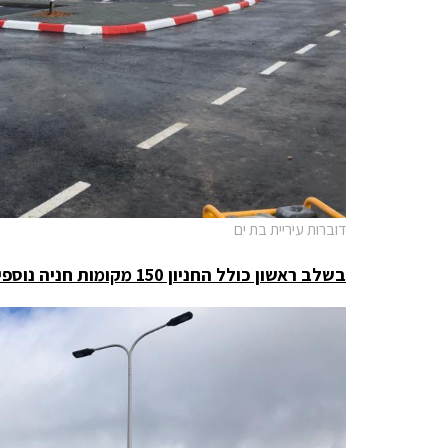
דוברות עיריית בת ים
בשלב ראשון כולל החניון 150 מקומות חניה נוספים באזור העסקים המתחדש לבאי בית המשפט החדש