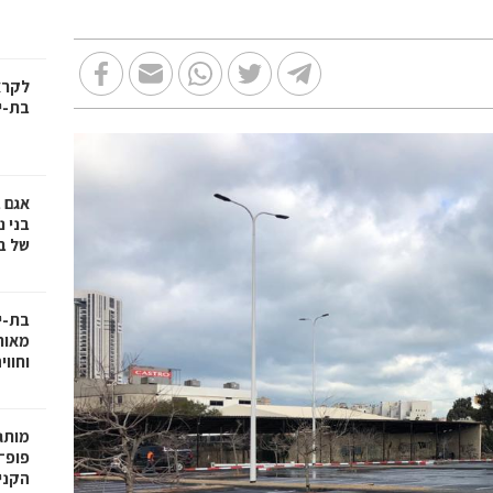
בת-י
אגם 
של ב
בת-י
מאות
וחווי
פופ־
הקניו