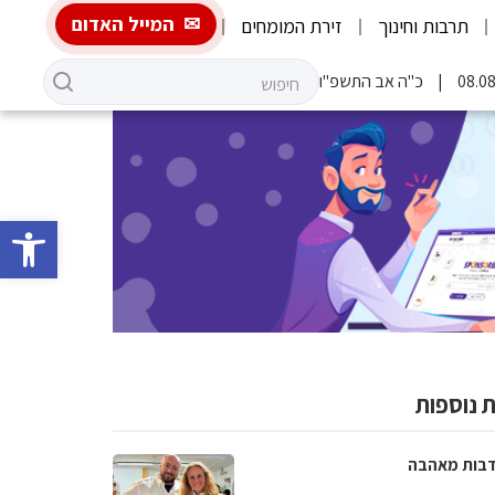
המייל האדום
תרבות וחינוך
זירת המומחים
כ"ה אב התשפ"ו
פתח סרגל 
 נוספות
בות מאהבה