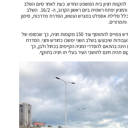
ת להקמת חניון בית המשפט החדש. כעת לאחר סיום השלב
הראשון בעבודות החניון יכיל 150 מקומות חניה נוספים, והחניון יפתח רשמית ביום ראשון הקרוב, ה- 16/2. השלב
 כלל סלילת אספלט במגרש הנטוש, הסדרת מדרכות, סימון
ותמרורים.
במקביל ימשכו העבודות במקום. על פי הצפי בעוד כחודש צפויים להתווסף עוד 150 מקומות חניה, כך שבסופו של
ית המשפט 300 מקומות חניה. העבודות שיבוצעו בשלב השני ימשכו כחודש וחצי. הסדרת
) הינה בהתאם להסדרי החניה הקיימים בכחול ולבן, כך
ם תהיה חינם לתושבי העיר בעלי תו חניה בתוקף.