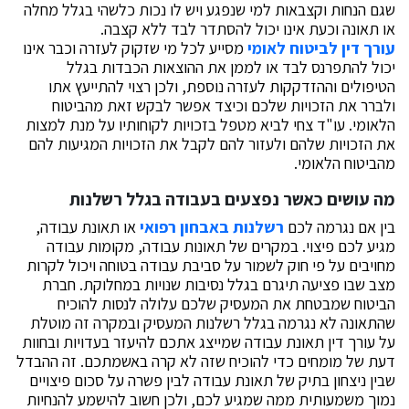
שגם הנחות וקצבאות למי שנפגע ויש לו נכות כלשהי בגלל מחלה
או תאונה וכעת אינו יכול להסתדר לבד ללא קצבה.
עורך דין לביטוח לאומי
מסייע לכל מי שזקוק לעזרה וכבר אינו
יכול להתפרנס לבד או לממן את ההוצאות הכבדות בגלל
הטיפולים וההזדקקות לעזרה נוספת, ולכן רצוי להתייעץ אתו
ולברר את הזכויות שלכם וכיצד אפשר לבקש זאת מהביטוח
הלאומי. עו"ד צחי לביא מטפל בזכויות לקוחותיו על מנת למצות
את הזכויות שלהם ולעזור להם לקבל את הזכויות המגיעות להם
מהביטוח הלאומי.
מה עושים כאשר נפצעים בעבודה בגלל רשלנות
בין אם נגרמה לכם
רשלנות באבחון רפואי
או תאונת עבודה,
מגיע לכם פיצוי. במקרים של תאונות עבודה, מקומות עבודה
מחויבים על פי חוק לשמור על סביבת עבודה בטוחה ויכול לקרות
מצב שבו פציעה תיגרם בגלל נסיבות שנויות במחלוקת. חברת
הביטוח שמבטחת את המעסיק שלכם עלולה לנסות להוכיח
שהתאונה לא נגרמה בגלל רשלנות המעסיק ובמקרה זה מוטלת
על עורך דין תאונת עבודה שמייצג אתכם להיעזר בעדויות ובחוות
דעת של מומחים כדי להוכיח שזה לא קרה באשמתכם. זה ההבדל
שבין ניצחון בתיק של תאונת עבודה לבין פשרה על סכום פיצויים
נמוך משמעותית ממה שמגיע לכם, ולכן חשוב להישמע להנחיות