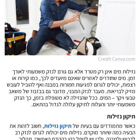
Credit Canva.com
נזילות מים אינן רק מטרד אלא גם גורם לנזק משמעותי לאורך
זמן. מים שחודרים לאזורים שאינם מיועדים לכך, כמו קירות או
רצפות, יכולים לגרום לפגיעות חמורות במבנה ואף להוביל לעובש
מזיק לבריאות. מעבר לנזק המבני, מדובר גם בבזבוז של משאב
טבעי ויקר – המים. ככל שהנזילה לא מטופלת בזמן, כך הנזק
משמעותי יותר והעלות לתיקון עלולה לגדול בהתאם.
תיקון נזילות
כאשר מתמודדים עם בעיות של
תיקון נזילות
, חשוב לזהות את
הבעיה כמה שיותר מוקדם. נזילות מים יכולות לגרום לנזק רב
לרכוש ולמבנה, ולכן יש לטפל בהן בהקדם האפשרי. תהליך