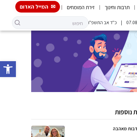
המייל האדום
תרבות וחינוך
זירת המומחים
כ"ד אב התשפ"ו
פתח סרגל 
 נוספות
בות מאהבה