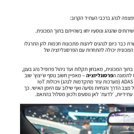
מצפה לנהג ברכבי העתיד הקרוב:
רותים שהנהג ונוסעיו יחוו בשהייתם בתוך המכונית.
נן המתקדמת HARMAN Ignite, מאפשרת כבר כיום לנהגים ליהנות מתכונות חכמות להן התרגלו
 המכונית יכולה להתחרות עם הפרסונליזציה של
תוך המכונית, מאבחון תקלות ועד ניהול פרופיל נהג בענן,
 לתמונה ה
פרסונליזציה
– מאפיין חשוב נוסף ש׳יצוץ׳ שוב
ושוב במהלך הנסיעה: מצב זה מאפשר לשלב גם יישומי ADAS (מערכות עזר מתקדמות לנהג) ויכולות IoT
מצב הדרך והנחיות נסיעה ואף שילוב עם היומן האישי. כך
תידיות, ׳לדעת׳ לאן נוסעים ולכוון מסלול בהתאם.