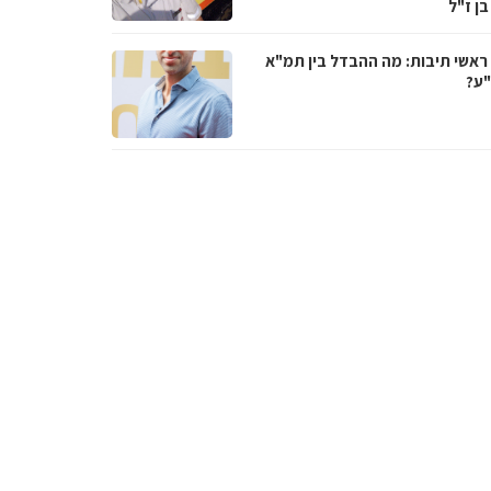
בן ז"ל
ראשי תיבות: מה ההבדל בין תמ"א
ע?