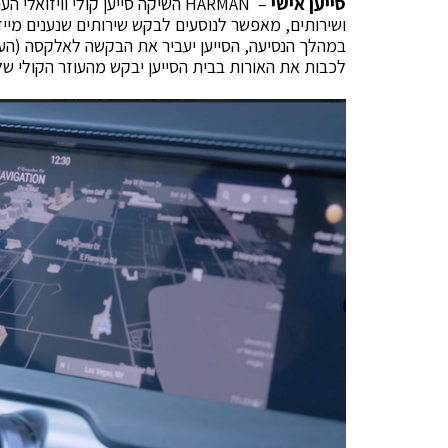
סייען אישי
– HARMAN השיקה סייען קולי וויזוא
ושירותים, מאפשר לנוסעים לבקש שירותים שנענים מיידי
במהלך הנסיעה, הסייען יעביר את הבקשה לאלקסה (העו
לכבות את האורות בבית הסייען יבקש מהעוזר הקולי של