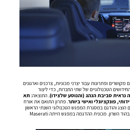
 ומייצרת מוצרים מקושרים ופתרונות עבור יצרני מכוניות, צרכנים וארגונים
ידושים הטכנולוגיים של שתי החברות, כדי ליצור
נראית סביבת הנהג (והנוסע שלצידו)
. התוצאה:
תא
ותי, פונקציונלי ואישי ביותר
. פתרון התואם את אורח
ם הוצג והודגם במסגרת המפגש הטכנולוגי השנתי הראשון
שערכה HARMAN בישראל במעבדת הרכב של החברה בהוד השרון. מכונית ההדגמה במפגש הייתה Maserati