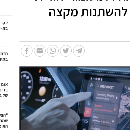
 להשתנות מקצה
בת-י
תזמו
במינ
אגם 
של ב
"הוא 
שמתנ
האופ