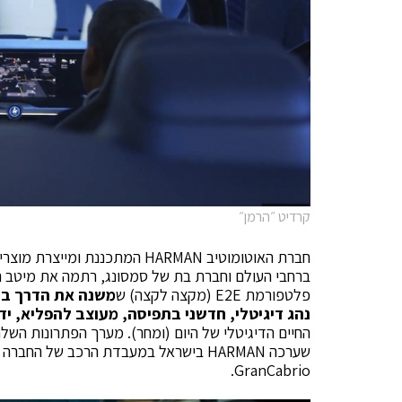
קרדיט ״הרמן״
חברת האוטומוטיב HARMAN המתכננת
ברחבי העולם וחברת בת של סמסונג, רתמה את מיטב הח
פלטפורמת E2E (מקצה לקצה) ש
משנה את הדרך בה 
נהג דיגיטלי, חדשני בתפיסה, מעוצב להפליא, ידיד
החיים הדיגיטלי של היום (ומחר). מערך הפתרונות השל
GranCabrio.