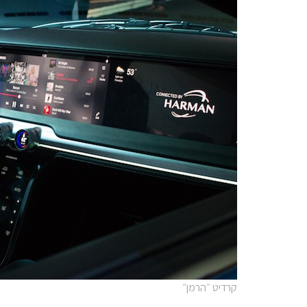
קרדיט ״הרמן״