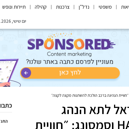
אות
משפטי
נדל"ן
צרכנות
קהילה
תיירות ונופש
יום שישי, 07.08.2026
אל לתא הנהג
כתבות
הדיגיטלי של HARMAN וסמסונג: ״חוויית
התנד