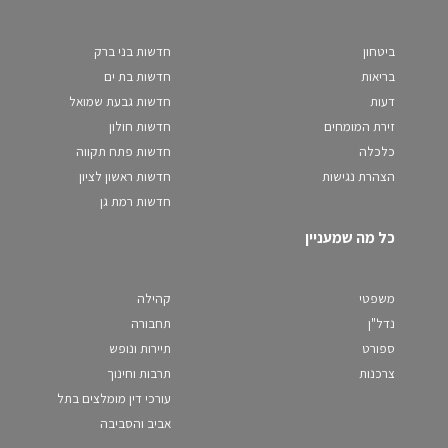
ביטחון
חדשות בני ברק
בריאות
חדשות בת ים
דעות
חדשות גבעת שמואל
זירת המומחים
חדשות חולון
כלכלה
חדשות פתח תקווה
הצהרת נגישות
חדשות ראשון לציון
חדשות רמת גן
כל מה שמעניין
משפטי
קהילה
נדל"ן
תחבורה
ספורט
תיירות ונופש
צרכנות
תרבות וחינוך
עורכי דין מומלצים בתל
אביב והסביבה